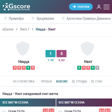
ТЕЛЕГРАМ
Примейра
Эредивизия
Аргентина Примера Дивизион
xGscore
Лига 1
Ницца - Нант
1
0
1.98
0.82
Ницца
Нант
П
П
П
В
П
В
П
П
В
Н
XG СТАТИСТИКА
ПРЕВЬЮ
XGSCORE
ТРЕНДЫ
СТАВКИ ПО R
Ницца - Нант ожидаемый счет матча
ВСЕ МАТЧИ СЕЗОНА
ВСЕ МАТЧИ СЕЗОНА
1.3
1.7
0.3
0.7
Сезон
25/26
Сезон
25/26