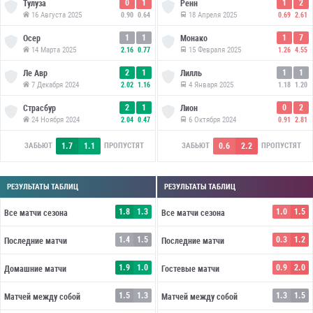
0
1
1
2
Тулуза
Ренн
16 Августа 2025
18 Апреля 2025
0.90
0.64
0.69
2.61
1
1
1
7
Осер
Монако
14 Марта 2025
15 Февраля 2025
2.16
0.77
1.26
4.55
2
1
1
1
Ле Авр
Лилль
7 Декабря 2024
4 Января 2025
2.02
1.16
1.18
1.20
2
1
0
2
Страсбур
Лион
24 Ноября 2024
6 Октября 2024
2.04
0.47
0.91
2.81
1.7
1.1
0.6
2.2
ЗАБЬЮТ
ПРОПУСТЯТ
ЗАБЬЮТ
ПРОПУСТЯТ
РЕЗУЛЬТАТЫ ТАБЛИЦ
РЕЗУЛЬТАТЫ ТАБЛИЦ
1.8
1.3
1.0
1.5
Все матчи сезона
Все матчи сезона
1.4
1.5
0.3
1.2
Последние матчи
Последние матчи
1.9
1.0
0.9
2.0
Домашние матчи
Гостевые матчи
1.5
1.3
1.3
1.5
Матчей между собой
Матчей между собой