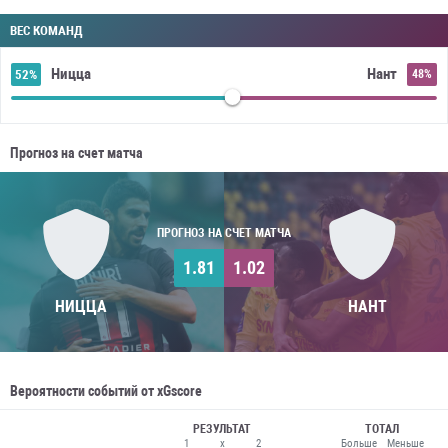
ВЕС КОМАНД
Ницца
Нант
52%
48%
Прогноз на счет матча
ПРОГНОЗ НА СЧЕТ МАТЧА
1.81
1.02
НИЦЦА
НАНТ
Вероятности событий от xGscore
РЕЗУЛЬТАТ
ТОТАЛ
1
x
2
Больше
Меньше