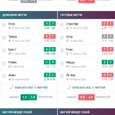
ДОМАШНИЕ МАТЧИ
ГОСТЕВЫЕ МАТЧИ
3
1
0
1
Осер
Страсбур
23 Августа 2025
24 Августа 2025
2.23
1.85
0.49
1.77
0
1
1
1
Тулуза
Осер
16 Августа 2025
10 Мая 2025
0.90
0.64
0.75
0.56
6
0
1
2
Брест
Ренн
17 Мая 2025
18 Апреля 2025
4.98
0.85
0.69
2.61
1
0
2
1
Реймс
Ницца
2 Мая 2025
4 Апреля 2025
1.36
1.16
0.70
2.09
2
1
2
3
Анже
Ле Авр
20 Апреля 2025
30 Марта 2025
2.79
0.43
0.94
3.89
1
2
0
2
Нант
Марсель
ПОКАЗАТЬ ВСЕ 17 МАТЧЕЙ
ПОКАЗАТЬ ВСЕ 17 МАТЧЕЙ
4 Апреля 2025
2 Марта 2025
2.09
0.70
0.85
2.31
1.9
1.0
0.9
2.0
ЗАБЬЮТ
ПРОПУСТЯТ
ЗАБЬЮТ
ПРОПУСТЯТ
МАТЧЕЙ МЕЖДУ СОБОЙ
МАТЧЕЙ МЕЖДУ СОБОЙ