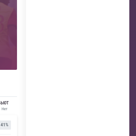
БЬЮТ
Нет
41%