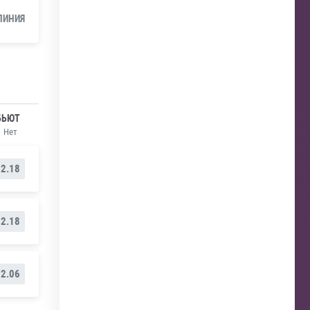
ЛИНИЯ
БЬЮТ
Нет
2.18
2.18
2.06