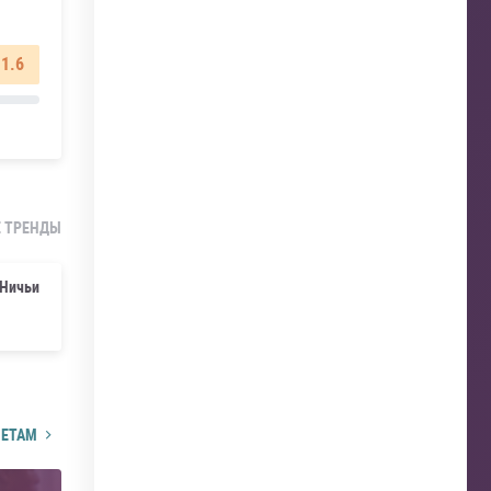
1.6
Е ТРЕНДЫ
Ничьи
ЧЕТАМ