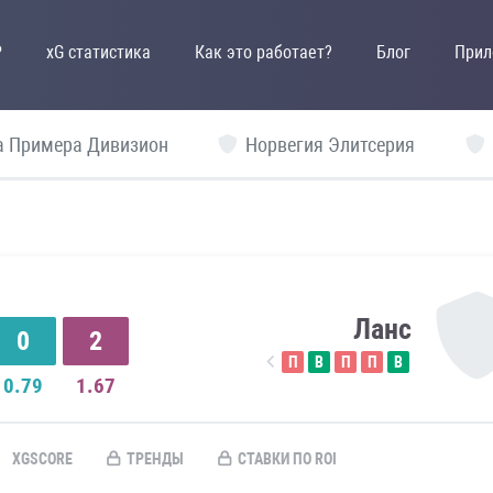
P
xG статистика
Как это работает?
Блог
Прил
а Примера Дивизион
Норвегия Элитсерия
Ланс
0
2
П
В
П
П
В
0.79
1.67
XGSCORE
ТРЕНДЫ
СТАВКИ ПО ROI