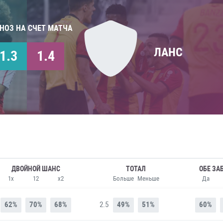
НОЗ НА СЧЕТ МАТЧА
ЛАНС
1.3
1.4
ДВОЙНОЙ ШАНС
ТОТАЛ
ОБЕ ЗА
1x
12
x2
Больше
Меньше
Да
62%
70%
68%
2.5
49%
51%
60%