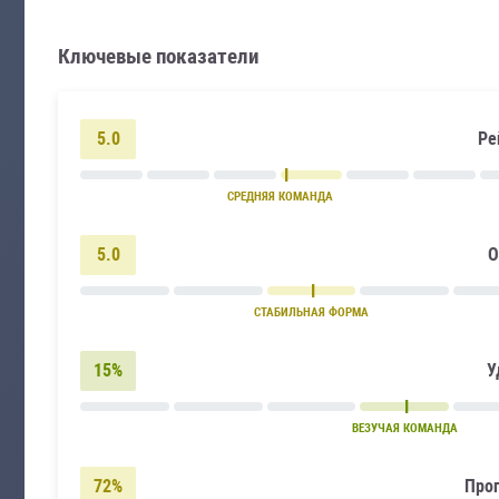
Ключевые показатели
5.0
Ре
СРЕДНЯЯ КОМАНДА
5.0
О
СТАБИЛЬНАЯ ФОРМА
15%
У
ВЕЗУЧАЯ КОМАНДА
72%
Прог