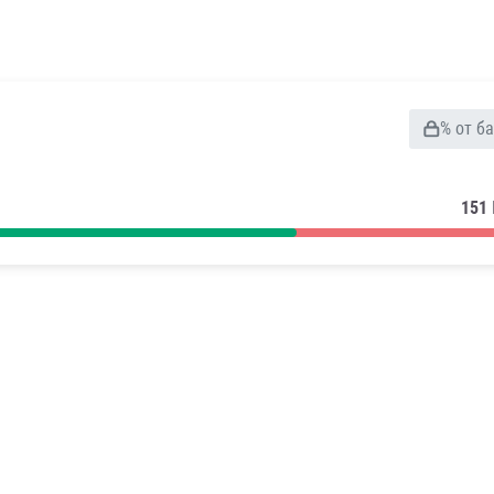
% от б
151