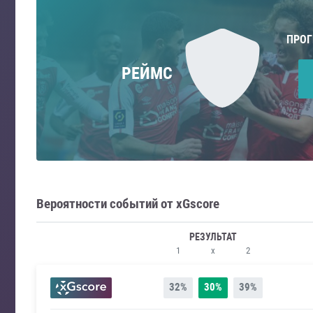
ПРОГ
РЕЙМС
Вероятности событий от xGscore
РЕЗУЛЬТАТ
1
x
2
32%
30%
39%