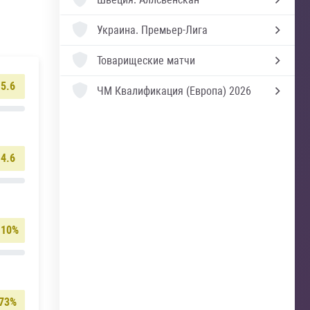
Украина.
Премьер-Лига
Товарищеские матчи
5.6
ЧМ Квалификация (Европа) 2026
4.6
-10%
73%