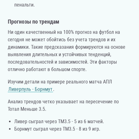
пенальти.
Прогнозы по трендам
Ни один качественный на 100% прогноз на футбол на
сегодня не может обойтись без учета трендов и их
динамики. Такие предсказания формируются на основе
выявления длительных и устойчивых тенденций,
последовательностей и зависимостей. Эти факторы
отлично работают в большом спорте.
Изучим детали на примере реального матча АПЛ
Ливерпуль - Борнмут
.
Анализ трендов четко указывает на пересечение по
Тотал Меньше 3.5.
Ливер сыграл через ТМ3.5 - 5 из 6 матчей.
Борнмут сыграл через ТМ3.5 - 8 из 9 игр.