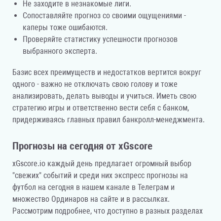
Не заходите в незнакомые лиги.
Сопоставляйте прогноз со своими ощущениями -
каперы тоже ошибаются.
Проверяйте статистику успешности прогнозов
выбранного эксперта.
Базис всех преимуществ и недостатков вертится вокруг
одного - важно не отключать свою голову и тоже
анализировать, делать выводы и учиться. Иметь свою
стратегию игры и ответственно вести себя с банком,
придерживаясь главных правил банкролл-менеджмента.
Прогнозы на сегодня от xGscore
xGscore.io каждый день предлагает огромный выбор
"свежих" событий и среди них экспресс прогнозы на
футбол на сегодня в нашем канале в Телеграм и
множество Ординаров на сайте и в рассылках.
Рассмотрим подробнее, что доступно в разных разделах