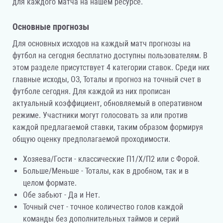
для каждого матча на нашем ресурсе.
Основные прогнозы
Для основных исходов на каждый матч прогнозы на
футбол на сегодня бесплатно доступны пользователям. В
этом разделе присутствует 4 категории ставок. Среди них
главные исходы, ОЗ, Тоталы и прогноз на точный счет в
футболе сегодня. Для каждой из них прописан
актуальный коэффициент, обновляемый в оперативном
режиме. Участники могут голосовать за или против
каждой предлагаемой ставки, таким образом формируя
общую оценку предполагаемой проходимости.
Хозяева/Гости - классические П1/Х/П2 или с Форой.
Больше/Меньше - Тоталы, как в дробном, так и в
целом формате.
Обе забьют - Да и Нет.
Точный счет - точное количество голов каждой
команды без дополнительных таймов и серий