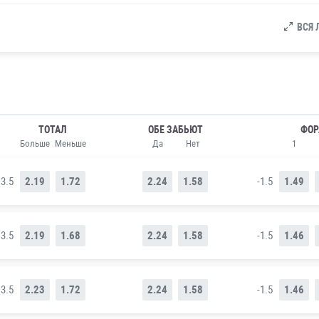
ВСЯ 
ТОТАЛ
ОБЕ ЗАБЬЮТ
ФОР
Больше
Меньше
Да
Нет
1
3.5
2.19
1.72
2.24
1.58
-1.5
1.49
3.5
2.19
1.68
2.24
1.58
-1.5
1.46
3.5
2.23
1.72
2.24
1.58
-1.5
1.46