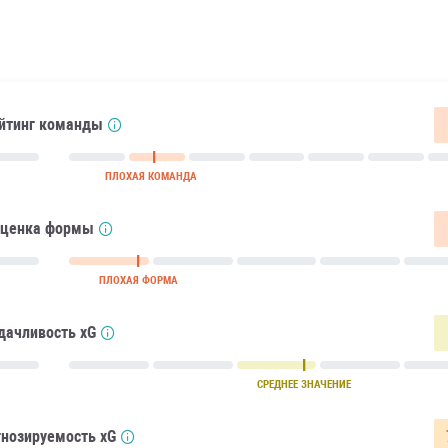
йтинг команды
ПЛОХАЯ КОМАНДА
ценка формы
ПЛОХАЯ ФОРМА
дачливость xG
СРЕДНЕЕ ЗНАЧЕНИЕ
нозируемость xG