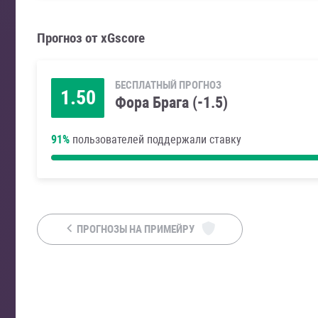
Прогноз от xGscore
БЕСПЛАТНЫЙ ПРОГНОЗ
1.50
Фора Брага (-1.5)
91%
пользователей поддержали ставку
ПРОГНОЗЫ НА ПРИМЕЙРУ