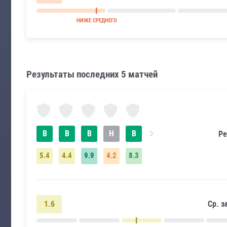
НИЖЕ СРЕДНЕГО
Результаты последних 5 матчей
В
В
В
Н
В
Ре
5.4
4.4
9.9
4.2
8.3
1.6
Ср. з