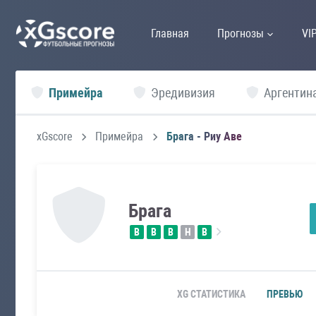
Главная
Прогнозы
VI
Примейра
Эредивизия
Аргентин
xGscore
Примейра
Брага - Риу Аве
Брага
В
В
В
Н
В
XG СТАТИСТИКА
ПРЕВЬЮ