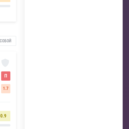
СОБОЙ
П
1.7
0.9