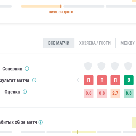
НИЖЕ СРЕДНЕГО
ВСЕ МАТЧИ
ХОЗЯЕВА / ГОСТИ
МЕЖДУ 
Соперник
П
П
П
В
зультат матча
Оценка
0.6
0.8
2.7
8.8
абитых xG за матч