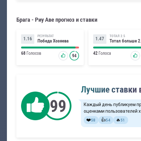
Брага - Риу Аве прогноз и ставки
РЕЗУЛЬТАТ
ТОТАЛ 2.5
1.16
1.47
Победа Хозяева
Тотал больше 2
68
Голосов
42
Голоса
94
Лучшие ставки 
Каждый день публикуем п
оценками пользователей x
❤️
👍
🔥
58
54
51