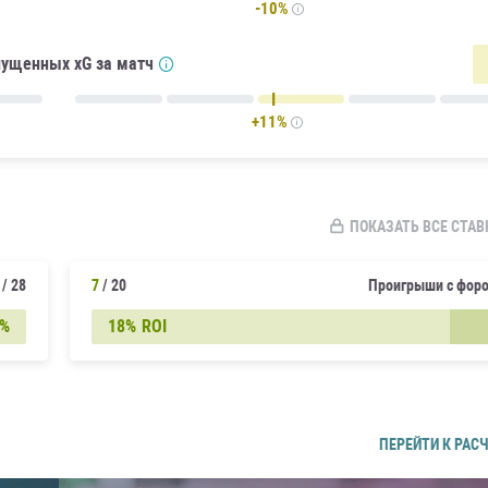
-10%
пущенных xG за матч
+11%
ПОКАЗАТЬ ВСЕ СТАВК
/ 28
7
/ 20
Проигрыши с форо
%
18%
ROI
ПЕРЕЙТИ К РАС