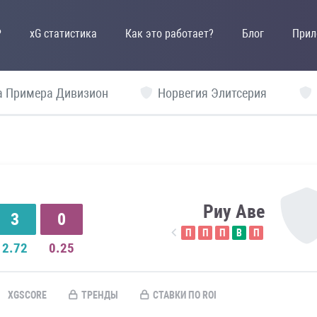
P
xG статистика
Как это работает?
Блог
Прил
а Примера Дивизион
Норвегия Элитсерия
Риу Аве
3
0
П
П
П
В
П
2.72
0.25
XGSCORE
ТРЕНДЫ
СТАВКИ ПО ROI