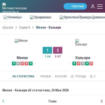
ТЕЛЕГРАМ
Примейра
Эредивизия
Аргентина Примера Дивизио
xGscore
Серия А
Милан - Кальяри
1
2
1.64
3.07
Милан
Кальяри
В
Н
П
П
В
В
П
Н
В
П
XG СТАТИСТИКА
ПРЕВЬЮ
XGSCORE
ТРЕНДЫ
СТАВКИ 
Милан - Кальяри xG статистика, 24 Мая 2026
1
Голы
2