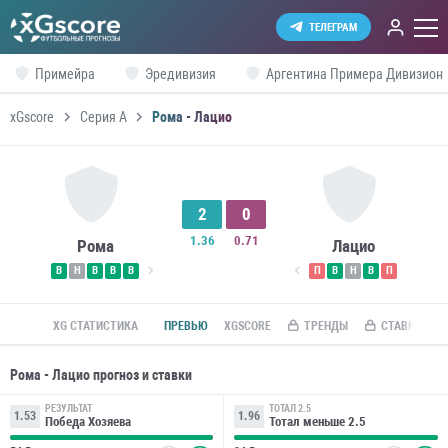
ТЕЛЕГРАМ
Примейра
Эредивизия
Аргентина Примера Дивизион
xGscore
Серия А
Рома - Лацио
2
0
1.36
0.71
Рома
Лацио
В
Н
В
В
В
П
В
Н
В
П
XG СТАТИСТИКА
ПРЕВЬЮ
XGSCORE
ТРЕНДЫ
СТАВКИ ПО R
Рома - Лацио прогноз и ставки
РЕЗУЛЬТАТ
ТОТАЛ 2.5
1.53
1.96
Победа Хозяева
Тотал меньше 2.5