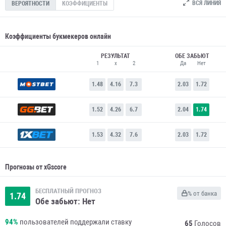
ВСЯ ЛИНИЯ
ВЕРОЯТНОСТИ
КОЭФФИЦИЕНТЫ
Коэффициенты букмекеров онлайн
РЕЗУЛЬТАТ
ОБЕ ЗАБЬЮТ
1
x
2
Да
Нет
1.48
4.16
7.3
2.03
1.72
1.52
4.26
6.7
2.04
1.74
1.53
4.32
7.6
2.03
1.72
Прогнозы от xGscore
БЕСПЛАТНЫЙ ПРОГНОЗ
% от банка
1.74
Обе забьют: Нет
94%
пользователей поддержали ставку
65
Голосов