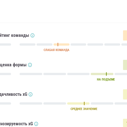
йтинг команды
СЛАБАЯ КОМАНДА
ценка формы
НА ПОДЪЕМЕ
дачливость xG
СРЕДНЕЕ ЗНАЧЕНИЕ
нозируемость xG