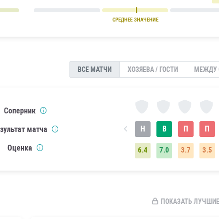
СРЕДНЕЕ ЗНАЧЕНИЕ
ВСЕ МАТЧИ
ХОЗЯЕВА / ГОСТИ
МЕЖДУ 
Соперник
Н
В
П
П
зультат матча
Оценка
6.4
7.0
3.7
3.5
ПОКАЗАТЬ ЛУЧШИ