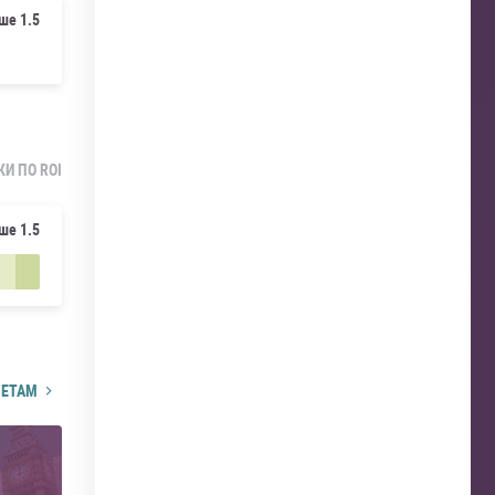
ше 1.5
И ПО ROI
ше 1.5
ЧЕТАМ