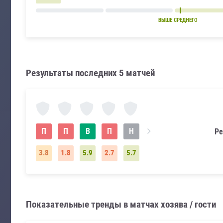
ВЫШЕ СРЕДНЕГО
Результаты последних 5 матчей
П
П
В
П
Н
Ре
3.8
1.8
5.9
2.7
5.7
Показательные тренды в матчах хозява / гости