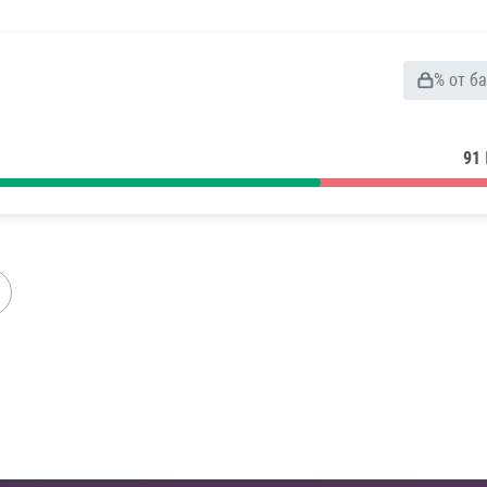
% от б
91