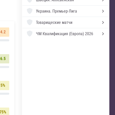
Украина.
Премьер-Лига
Товарищеские матчи
4.2
ЧМ Квалификация (Европа) 2026
6.5
5%
75%