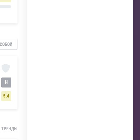
СОБОЙ
Н
5.4
Е ТРЕНДЫ