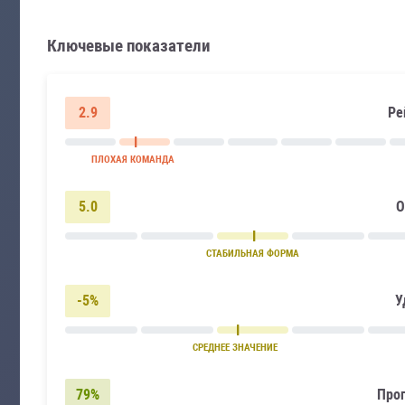
Ключевые показатели
2.9
Ре
ПЛОХАЯ КОМАНДА
5.0
О
СТАБИЛЬНАЯ ФОРМА
-5%
У
СРЕДНЕЕ ЗНАЧЕНИЕ
79%
Прог