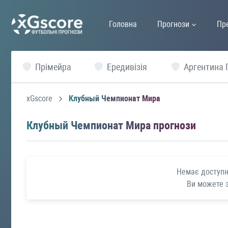
Головна
Прогнози
Пр
Прімейра
Ередивізія
Аргентина 
xGscore
Клубный Чемпионат Мира
Клубный Чемпионат Мира прогнози
Немає доступни
Ви можете 