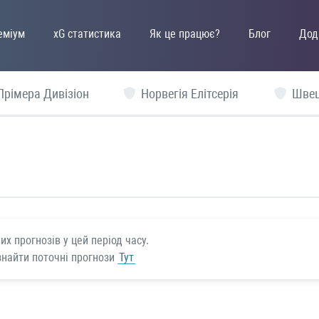
еміум
xG статистика
Як це працює?
Блог
Дод
Прімера Дивізіон
Норвегія Елітсерія
Швец
х прогнозів у цей період часу.
знайти поточні прогнози
Тут