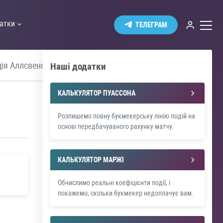
атки
ТЕЛЕГРАМ
ія Аллсвенскан
Прем'єр Ліга
Наші додатки
КАЛЬКУЛЯТОР ПУАССОНА
Розпишемо повну букмекерську лінію подій на
основі передбачуваного рахунку матчу.
КАЛЬКУЛЯТОР МАРЖІ
Обчислимо реальні коефіцієнти події, і
покажемо, скільки букмекер недоплачує вам.