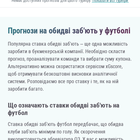
Немає доступних прогнозів для цього турніру.
Показати всі турніри
Прогнози на обидві заб'ють у футболі
Популярна ставка обидві заб'ють – ще одна можливість
заробити в букмекерській компанії. Необхідно скласти
прогноз, проаналізувати команди та вибрати суму купона.
Альтернативно можна скористатися сервісом xGscore,
щоб отримувати безкоштовні висновки аналітичної
системи. Розповідаємо все про ставку і те, як на ній
заробити багато.
Що означають ставки обидві заб'ють на
футбол
Ставка обидві заб'ють футбол передбачає, що обидва
клуби заб'ють мінімум по голу. Як скорочення
використовується абревіатура ОЗ. У вас є можливість