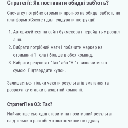
Стратегії: Як поставити обидві заб'ють?
Спочатку потрібно отримати прогноз на обидві заб'ють на
платформі xGscore і далі слідувати інструкції:
Авторизуйтеся на сайті букмекера і перейдіть у розділ
лінії.
Вибрати потрібний матч і побачити маркер на
отриманні 1 гола і більше в обох команд.
Вибрати результат "Так" або "Ні" і визначитися з
сумою. Підтвердити купон.
Залишається тільки чекати результатів змагання та
розрахунку ставки в азартній компанії.
Стратегії на ОЗ: Так?
Найчастіше сьогодні ставити на позитивний результат
слід тільки в разі збігу кількох чинників одразу: