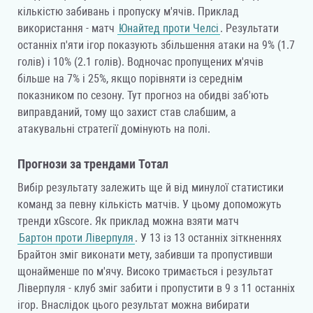
кількістю забивань і пропуску м'ячів. Приклад
використання - матч
Юнайтед проти Челсі
. Результати
останніх п'яти ігор показують збільшення атаки на 9% (1.7
голів) і 10% (2.1 голів). Водночас пропущених м'ячів
більше на 7% і 25%, якщо порівняти із середнім
показником по сезону. Тут прогноз на обидві заб'ють
виправданий, тому що захист став слабшим, а
атакувальні стратегії домінують на полі.
Прогнози за трендами Тотал
Вибір результату залежить ще й від минулої статистики
команд за певну кількість матчів. У цьому допоможуть
тренди xGscore. Як приклад можна взяти матч
Бартон проти Ліверпуля
. У 13 із 13 останніх зіткненнях
Брайтон зміг виконати мету, забивши та пропустивши
щонайменше по м'ячу. Високо тримається і результат
Ліверпуля - клуб зміг забити і пропустити в 9 з 11 останніх
ігор. Внаслідок цього результат можна вибирати