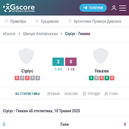
ТЕЛЕГРАМ
Прімейра
Ередивізія
Аргентина Прімера Дивізіон
xGscore
Швеція Аллсвенскан
Сіріус - Геккен
2
0
1.53
1.18
Сіріус
Геккен
П
Н
П
Н
Н
В
Н
П
В
П
XG СТАТИСТИКА
ПРЕВЬЮ
XGSCORE
ТРЕНДИ
СТАВКИ ПО R
Сіріус - Геккен xG статистика, 10 Травня 2025
2
Голи
0