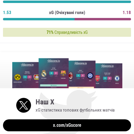
1.53
xG (Очікувані голи)
1.18
71%
Справедливість xG
Наш X
xG статистика топових футбольних матчів
x.com/xGscore