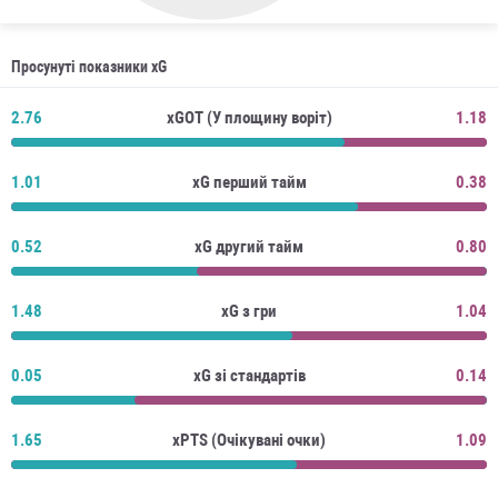
Просунуті показники xG
2.76
xGOT (У площину воріт)
1.18
1.01
xG перший тайм
0.38
0.52
xG другий тайм
0.80
1.48
xG з гри
1.04
0.05
xG зі стандартів
0.14
1.65
xPTS (Очікувані очки)
1.09