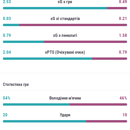
2.53
xG з гри
0.49
0.03
xG зі стандартів
0.21
0.79
xG з пенальті
1.58
2.04
xPTS (Очікувані очки)
0.79
Статистика гри
54%
Володіння м'ячем
46%
20
Удари
10