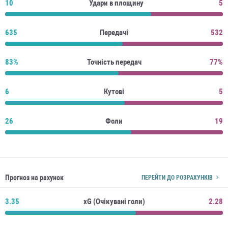
10
Удари в площину
5
635
Передачі
532
83%
Точність передач
77%
6
Кутові
5
26
Фоли
19
Прогноз на рахунок
ПЕРЕЙТИ ДО РОЗРАХУНКІВ
3.35
xG (Очікувані голи)
2.28