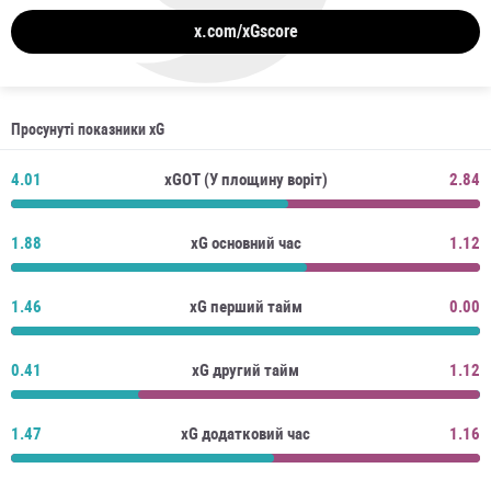
x.com/xGscore
Просунуті показники xG
4.01
xGOT (У площину воріт)
2.84
1.88
xG основний час
1.12
1.46
xG перший тайм
0.00
0.41
xG другий тайм
1.12
1.47
xG додатковий час
1.16