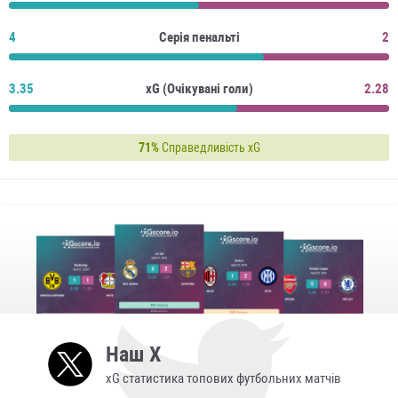
4
Серія пенальті
2
3.35
xG (Очікувані голи)
2.28
71%
Справедливість xG
Наш X
xG статистика топових футбольних матчів