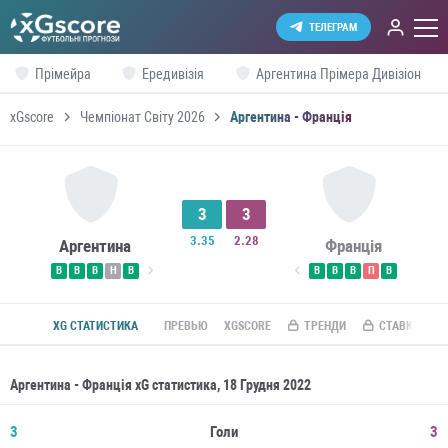
ТЕЛЕГРАМ
Прімейра
Ередивізія
Аргентина Прімера Дивізіон
xGscore
Чемпіонат Світу 2026
Аргентина - Франція
3
3
3.35
2.28
Аргентина
Франція
В
В
В
Н
В
В
В
В
П
В
XG СТАТИСТИКА
ПРЕВЬЮ
XGSCORE
ТРЕНДИ
СТАВКИ ПО R
Аргентина - Франція xG статистика, 18 Грудня 2022
3
Голи
3