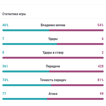
Статистика игры
46%
Владение мячом
54%
7
Удары
6
0
Удары в створ
2
361
Передачи
428
74%
Точность передач
81%
77
Атаки
99