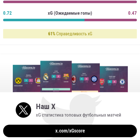
0.72
xG (Ожидаемые голы)
0.47
61%
Справедливость xG
Наш X
xG статистика топовых футбольных матчей
x.com/xGscore