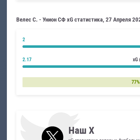
Велес С. - Унион СФ xG статистика, 27 Апреля 20
2
2.17
xG
77%
Наш X