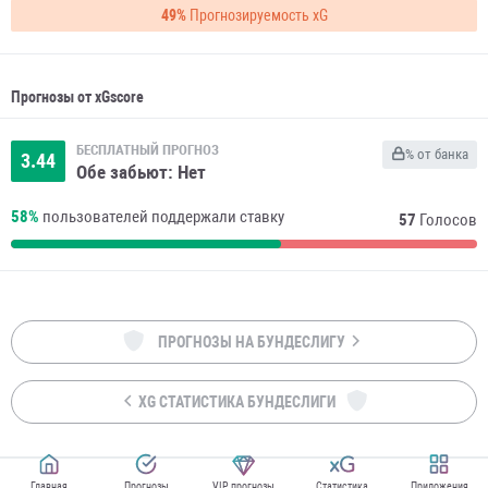
49%
Прогнозируемость xG
Прогнозы от xGscore
БЕСПЛАТНЫЙ ПРОГНОЗ
% от банка
3.44
Обе забьют: Нет
58%
пользователей поддержали ставку
57
Голосов
ПРОГНОЗЫ НА БУНДЕСЛИГУ
XG СТАТИСТИКА БУНДЕСЛИГИ
Главная
Прогнозы
VIP прогнозы
Статистика
Приложения