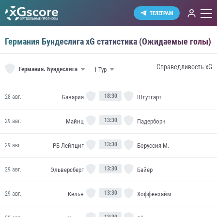
ТЕЛЕГРАМ
Германия Бундеслига xG статистика (Ожидаемые голы)
Справедливость xG
Германия.
Бундеслига
18:30
Бавария
Штутгарт
28 авг.
13:30
Майнц
Падерборн
29 авг.
13:30
РБ Лейпциг
Боруссия М.
29 авг.
13:30
Эльверсберг
Байер
29 авг.
13:30
Кёльн
Хоффенхайм
29 авг.
13:30