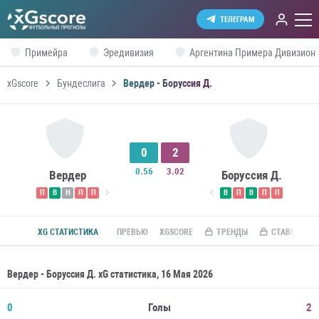
ТЕЛЕГРАМ
Примейра
Эредивизия
Аргентина Примера Дивизион
xGscore
Бундеслига
Вердер - Боруссия Д.
0
2
0.56
3.02
Вердер
Боруссия Д.
П
В
Н
П
П
В
П
В
П
П
XG СТАТИСТИКА
ПРЕВЬЮ
XGSCORE
ТРЕНДЫ
СТАВКИ ПО R
Вердер - Боруссия Д. xG статистика, 16 Мая 2026
0
Голы
2