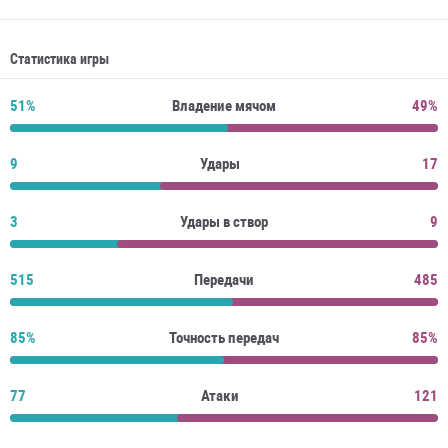
Статистика игры
51%
Владение мячом
49%
9
Удары
17
3
Удары в створ
9
515
Передачи
485
85%
Точность передач
85%
77
Атаки
121