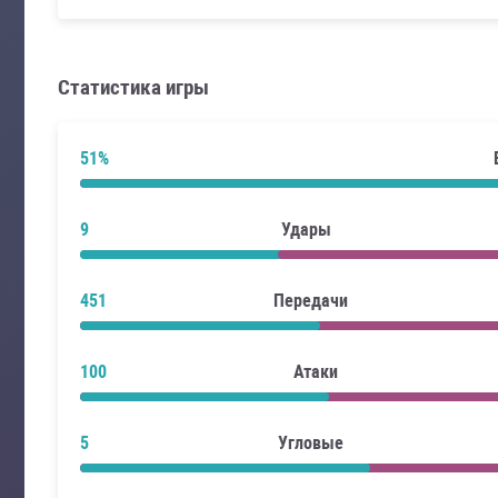
Статистика игры
51%
9
Удары
451
Передачи
100
Атаки
5
Угловые