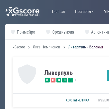
Главная
Прогнозы
VI
Примейра
Эредивизия
Аргентин
xGscore
Лига Чемпионов
Ливерпуль - Болонья
Ливерпуль
В
П
В
В
В
XG СТАТИСТИКА
ПРЕВЬЮ