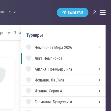
ожения
ТЕЛЕГРАМ
рвегия Элитсерия
Швеция Аллсвенскан
У
Турниры
Чемпионат Мира 2026
Лига Чемпионов
Англия.
Премьер Лига
Испания.
Ла Лига
Италия.
Серия А
Германия.
Бундеслига