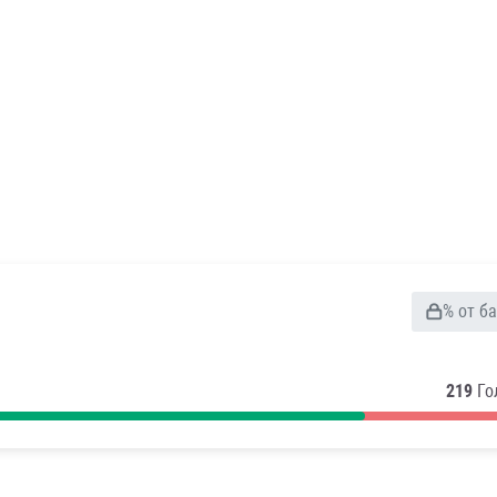
% от б
219
Го