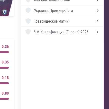
Украина.
Премьер-Лига
Товарищеские матчи
ЧМ Квалификация (Европа) 2026
0.36
0.35
0.18
0.80