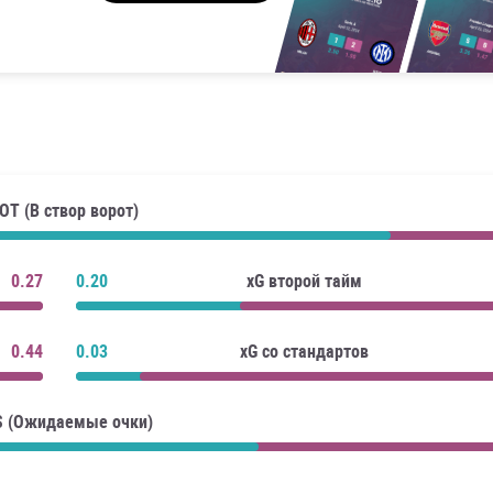
OT (В створ ворот)
0.27
0.20
xG второй тайм
0.44
0.03
xG со стандартов
S (Ожидаемые очки)