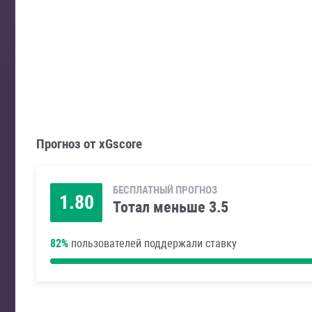
Прогноз от xGscore
БЕСПЛАТНЫЙ ПРОГНОЗ
1.80
Тотал меньше 3.5
82%
пользователей поддержали ставку