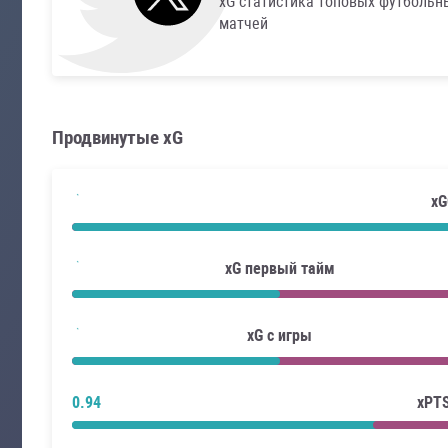
xG статистика топовых футбольн
матчей
Продвинутые xG
xG
xG первый тайм
xG с игры
0.94
xPT