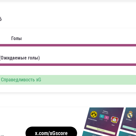
6
Голы
 (Ожидаемые голы)
Справедливость xG
x.com/xGscore