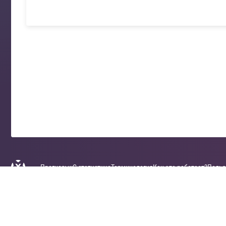
Прогнозы
xG статистика
Терминология
Как это работает?
Польз
2018-2026 xGscore
Прогнозы на футбол
© Все права защищены