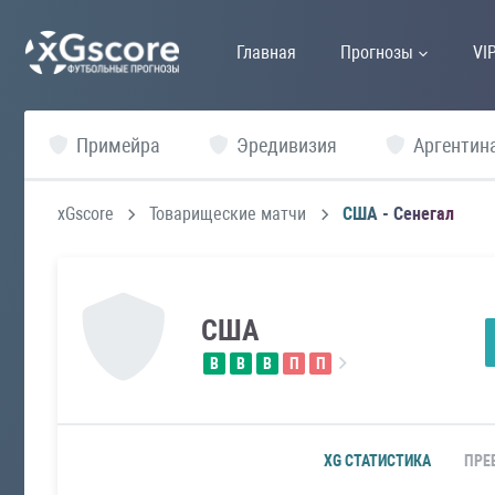
Главная
Прогнозы
VI
Примейра
Эредивизия
Аргентин
xGscore
Товарищеские матчи
США - Сенегал
США
В
В
В
П
П
XG СТАТИСТИКА
ПРЕ