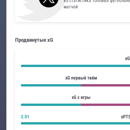
xG статистика топовых футбольн
матчей
Продвинутые xG
xG
xG первый тайм
xG с игры
2.01
xPT