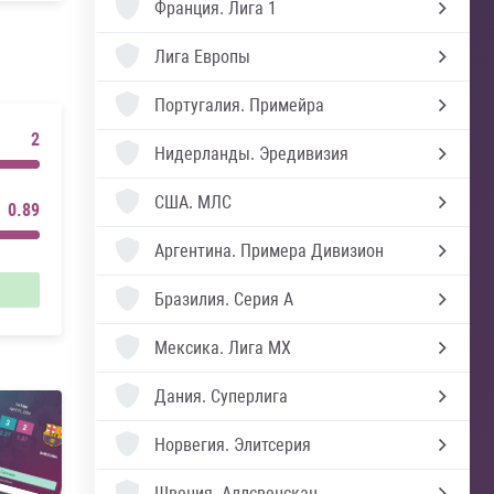
Франция.
Лига 1
Лига Европы
Португалия.
Примейра
2
Нидерланды.
Эредивизия
США.
МЛС
0.89
Аргентина.
Примера Дивизион
Бразилия.
Серия А
Мексика.
Лига MX
Дания.
Суперлига
Норвегия.
Элитсерия
Швеция.
Аллсвенскан