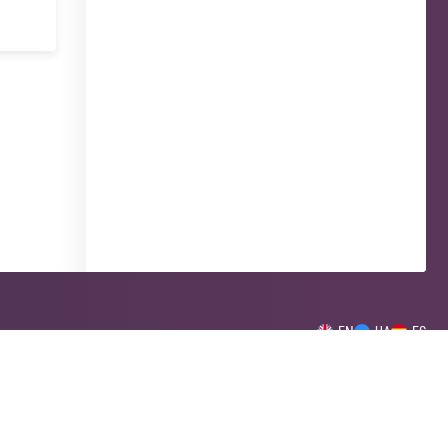
EN
UA
ES