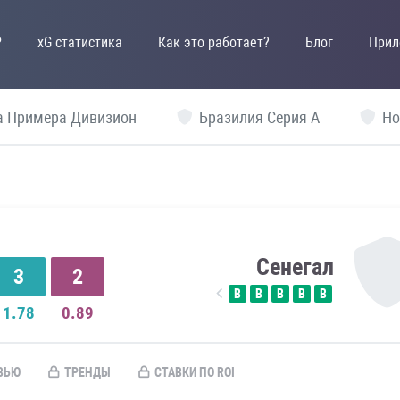
P
xG статистика
Как это работает?
Блог
Прил
а Примера Дивизион
Бразилия Серия А
Но
Сенегал
3
2
В
В
В
В
В
1.78
0.89
ВЬЮ
ТРЕНДЫ
СТАВКИ ПО ROI