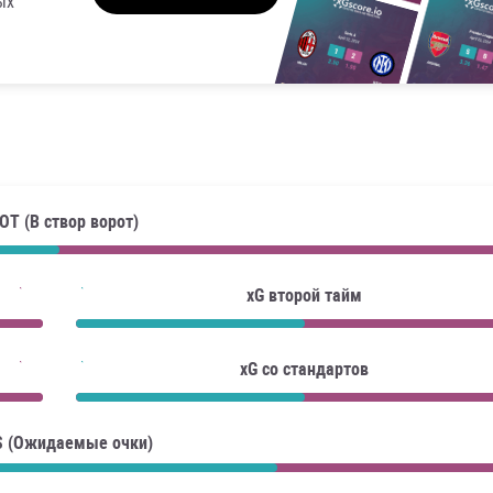
ых
OT (В створ ворот)
xG второй тайм
xG со стандартов
S (Ожидаемые очки)