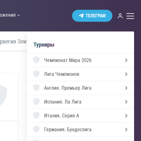
ожения
ТЕЛЕГРАМ
рвегия Элитсерия
Швеция Аллсвенскан
У
Турниры
Чемпионат Мира 2026
Лига Чемпионов
Англия.
Премьер Лига
Испания.
Ла Лига
Италия.
Серия А
Германия.
Бундеслига