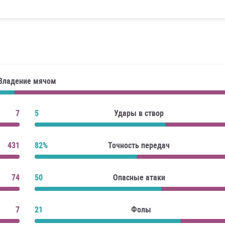
Владение мячом
7
5
Удары в створ
431
82%
Точность передач
74
50
Опасные атаки
7
21
Фолы