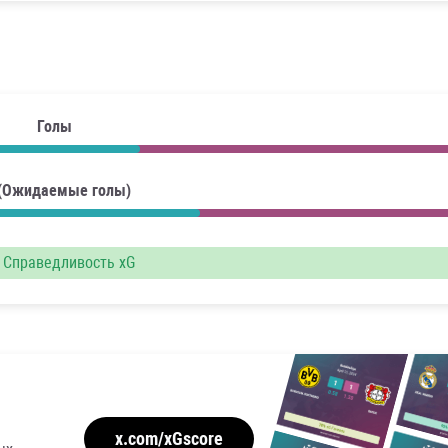
Голы
 (Ожидаемые голы)
Справедливость xG
x.com/xGscore