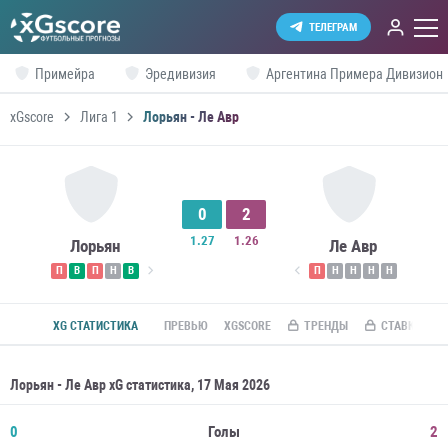
ТЕЛЕГРАМ
Примейра
Эредивизия
Аргентина Примера Дивизион
xGscore
Лига 1
Лорьян - Ле Авр
0
2
1.27
1.26
Лорьян
Ле Авр
П
В
П
Н
В
П
Н
Н
Н
Н
XG СТАТИСТИКА
ПРЕВЬЮ
XGSCORE
ТРЕНДЫ
СТАВКИ ПО R
Лорьян - Ле Авр xG статистика, 17 Мая 2026
0
Голы
2