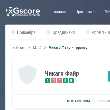
Главная
Прогнозы
VI
Примейра
Эредивизия
Аргентин
xGscore
МЛС
Чикаго Файр - Торонто
Чикаго Файр
В
П
П
В
В
XG СТАТИСТИКА
ПРЕВЬЮ