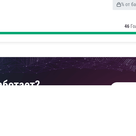
% от б
46
Го
аботает?
УЗНАТЬ
рогнозования и алгоритмах xGscore