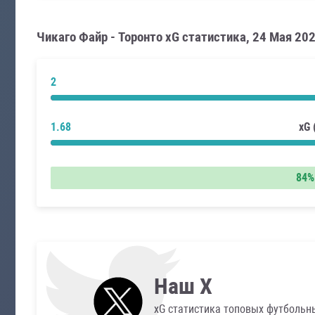
Чикаго Файр - Торонто xG статистика, 24 Мая 20
2
1.68
xG
84%
Наш X
xG статистика топовых футбольн