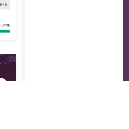
анка
лосов