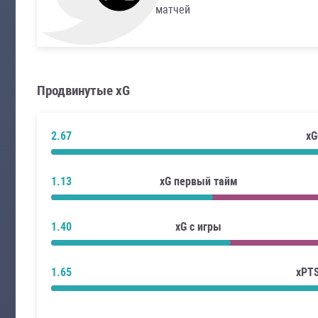
матчей
Продвинутые xG
2.67
xG
1.13
xG первый тайм
1.40
xG с игры
1.65
xPT