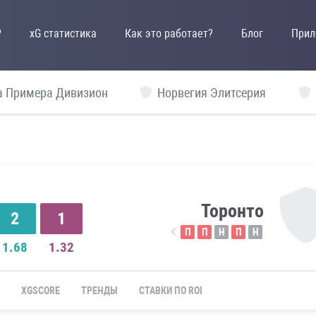
P
xG статистика
Как это работает?
Блог
Прил
а Примера Дивизион
Норвегия Элитсерия
Торонто
2
1
П
П
Н
П
Н
1.68
1.32
XGSCORE
ТРЕНДЫ
СТАВКИ ПО ROI