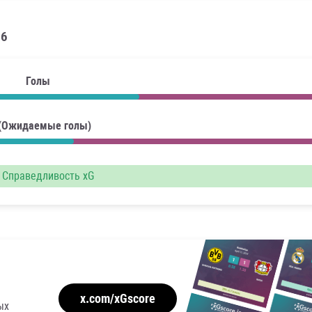
26
Голы
 (Ожидаемые голы)
Справедливость xG
x.com/xGscore
ых