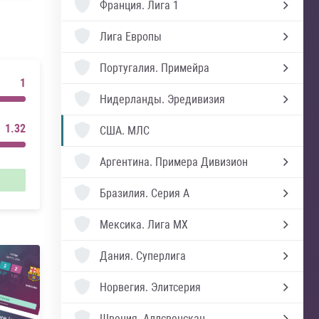
Франция.
Лига 1
Лига Европы
Португалия.
Примейра
1
Нидерланды.
Эредивизия
1.32
США.
МЛС
Аргентина.
Примера Дивизион
Бразилия.
Серия А
Мексика.
Лига MX
Дания.
Суперлига
Норвегия.
Элитсерия
Швеция.
Аллсвенскан