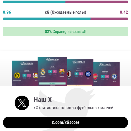
0.96
xG (Ожидаемые голы)
0.42
82%
Справедливость xG
Наш X
xG статистика топовых футбольных матчей
x.com/xGscore