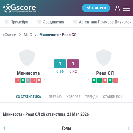
ТЕЛЕГРАМ
Примейра
Эредивизия
Аргентина Примера Дивизион
xGscore
МЛС
Миннесота - Реал СЛ
1
1
0.96
0.42
Миннесота
Реал СЛ
П
В
Н
П
П
В
В
П
В
П
XG СТАТИСТИКА
ПРЕВЬЮ
XGSCORE
ТРЕНДЫ
СТАВКИ ПО ROI
Миннесота - Реал СЛ xG статистика, 23 Мая 2026
1
Голы
1