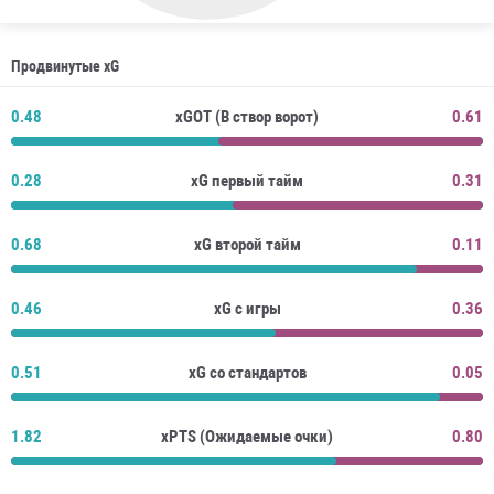
Продвинутые xG
0.48
xGOT (В створ ворот)
0.61
0.28
xG первый тайм
0.31
0.68
xG второй тайм
0.11
0.46
xG с игры
0.36
0.51
xG со стандартов
0.05
1.82
xPTS (Ожидаемые очки)
0.80