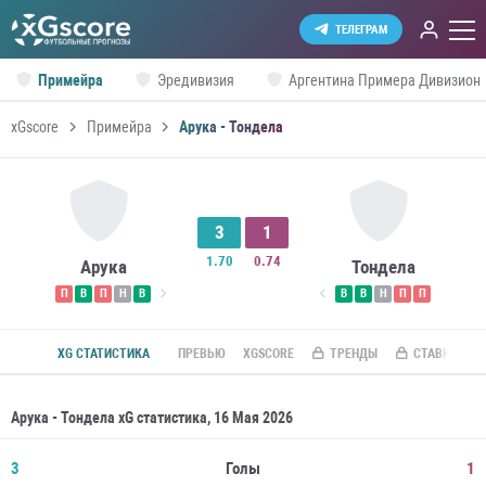
ТЕЛЕГРАМ
Примейра
Эредивизия
Аргентина Примера Дивизион
xGscore
Примейра
Арука - Тондела
3
1
1.70
0.74
Арука
Тондела
П
В
П
Н
В
В
В
Н
П
П
XG СТАТИСТИКА
ПРЕВЬЮ
XGSCORE
ТРЕНДЫ
СТАВКИ ПО R
Арука - Тондела xG статистика, 16 Мая 2026
3
Голы
1