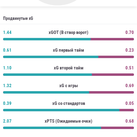
Продвинутые xG
1.44
xGOT (В створ ворот)
0.70
0.61
xG первый тайм
0.23
1.10
xG второй тайм
0.51
1.32
xG с игры
0.69
0.39
xG со стандартов
0.05
2.07
xPTS (Ожидаемые очки)
0.68