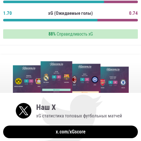
1.70
xG (Ожидаемые голы)
0.74
88%
Справедливость xG
Наш X
xG статистика топовых футбольных матчей
x.com/xGscore