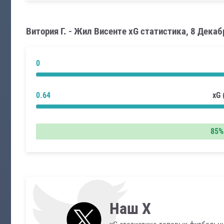
Витория Г. - Жил Висенте xG статистика, 8 Дека
0
0.64
xG
85%
Наш X