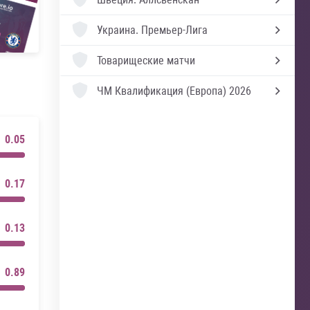
Украина.
Премьер-Лига
Товарищеские матчи
ЧМ Квалификация (Европа) 2026
0.05
0.17
0.13
0.89