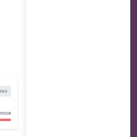
анка
лосов