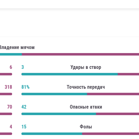
Владение мячом
6
3
Удары в створ
318
81%
Точность передач
70
42
Опасные атаки
4
15
Фолы