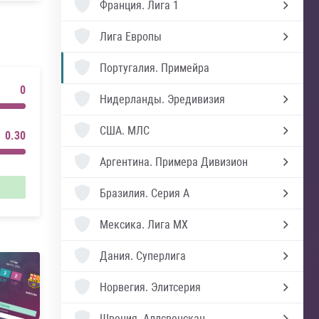
Франция.
Лига 1
Лига Европы
Португалия.
Примейра
0
Нидерланды.
Эредивизия
США.
МЛС
0.30
Аргентина.
Примера Дивизион
Бразилия.
Серия А
Мексика.
Лига MX
Дания.
Суперлига
Норвегия.
Элитсерия
Швеция.
Аллсвенскан