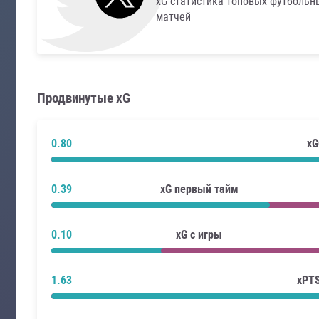
xG статистика топовых футбольн
матчей
Продвинутые xG
0.80
xG
0.39
xG первый тайм
0.10
xG с игры
1.63
xPT