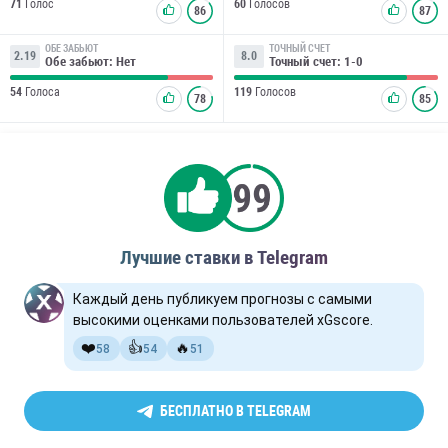
71
Голос
60
Голосов
86
87
ОБЕ ЗАБЬЮТ
ТОЧНЫЙ СЧЕТ
2.19
8.0
Обе забьют: Нет
Точный счет: 1-0
54
Голоса
119
Голосов
78
85
Лучшие ставки в Telegram
Каждый день публикуем прогнозы с самыми
высокими оценками пользователей xGscore.
❤️
👍
🔥
58
54
51
БЕСПЛАТНО В TELEGRAM