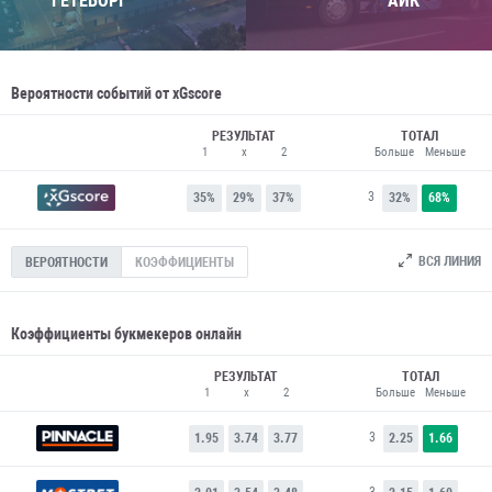
ГЁТЕБОРГ
АИК
Вероятности событий от xGscore
РЕЗУЛЬТАТ
ТОТАЛ
1
x
2
Больше
Меньше
3
35%
29%
37%
32%
68%
ВСЯ ЛИНИЯ
ВЕРОЯТНОСТИ
КОЭФФИЦИЕНТЫ
Коэффициенты букмекеров онлайн
РЕЗУЛЬТАТ
ТОТАЛ
1
x
2
Больше
Меньше
3
1.95
3.74
3.77
2.25
1.66