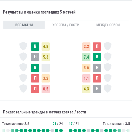
Результаты и оценки последних 5 матчей
ВСЕ МАТЧИ
ХОЗЯЕВА / ГОСТИ
МЕЖДУ СОБОЙ
В
П
4.8
2.2
Н
В
5.3
7.4
В
Н
3.6
П
П
3.2
1.1
П
Н
0.5
4.3
Показательные тренды в матчах хозява / гости
Тотал меньше 3.5
21
/ 24
17
/ 21
Тотал меньше 3.5