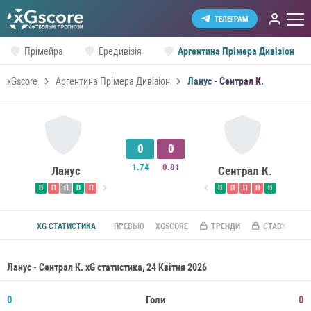
ТЕЛЕГРАМ
Прімейра
Ередивізія
Аргентина Прімера Дивізіон
xGscore
Аргентина Прімера Дивізіон
Ланус - Сентрал К.
0
0
1.74
0.81
Ланус
Сентрал К.
В
П
Н
В
П
В
П
П
П
В
XG СТАТИСТИКА
ПРЕВЬЮ
XGSCORE
ТРЕНДИ
СТАВКИ ПО R
Ланус - Сентрал К. xG статистика, 24 Квітня 2026
0
Голи
0