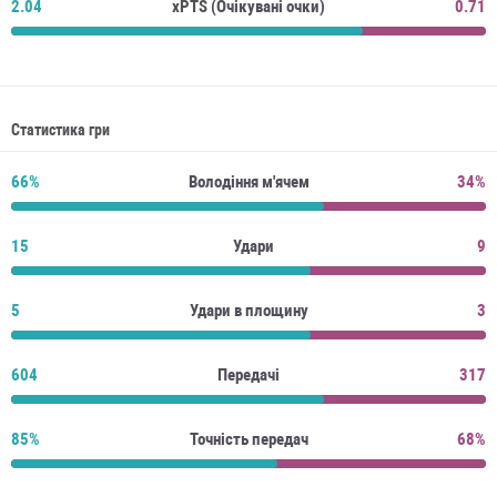
2.04
xPTS (Очікувані очки)
0.71
Статистика гри
66%
Володіння м'ячем
34%
15
Удари
9
5
Удари в площину
3
604
Передачі
317
85%
Точність передач
68%