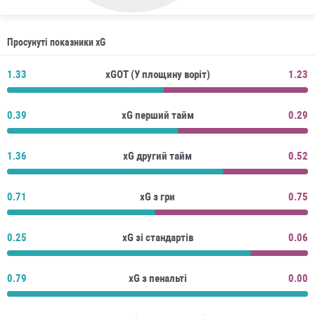
Просунуті показники xG
1.33
xGOT (У площину воріт)
1.23
0.39
xG перший тайм
0.29
1.36
xG другий тайм
0.52
0.71
xG з гри
0.75
0.25
xG зі стандартів
0.06
0.79
xG з пенальті
0.00