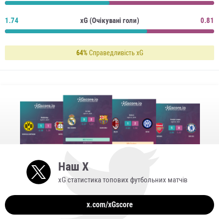
1.74
xG (Очікувані голи)
0.81
64%
Справедливість xG
Наш X
xG статистика топових футбольних матчів
x.com/xGscore