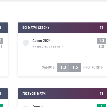
П
ВСІ МАТЧІ СЕЗОНУ
ГЗ
1
1.3
Сезон
2024
У середньому за матч
14
1.25
1.3
1.5
ЗАБ'ЮТЬ
ПРОПУСТЯТЬ
П
ГОСТЬОВІ МАТЧІ
ГЗ
2
Греміо