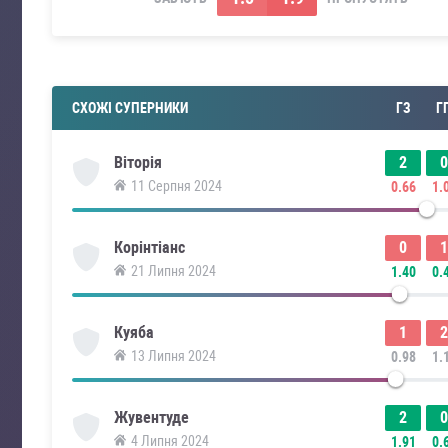
СХОЖІ СУПЕРНИКИ
ГЗ
Г
2
0
Віторія
11 Серпня 2024
0.66
1.
0
1
Корінтіанс
21 Липня 2024
1.40
0.
1
2
Куяба
13 Липня 2024
0.98
1.
2
0
Жувентуде
4 Липня 2024
1.91
0.