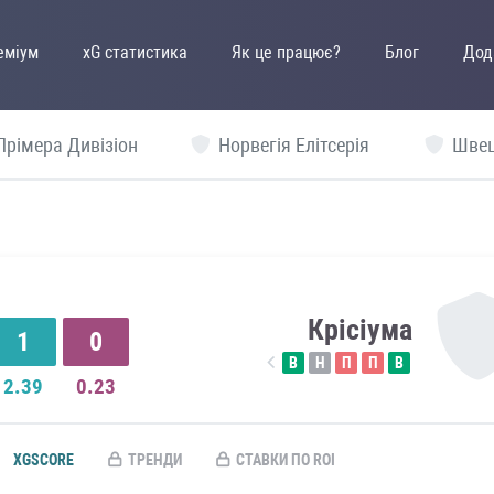
еміум
xG статистика
Як це працює?
Блог
Дод
Прімера Дивізіон
Норвегія Елітсерія
Швец
Крісіума
1
0
В
Н
П
П
В
2.39
0.23
XGSCORE
ТРЕНДИ
СТАВКИ ПО ROI