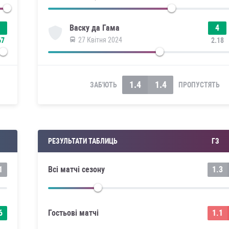
4
Васку да Гама
27 Квітня 2024
67
2.18
1.4
1.4
ЗАБ'ЮТЬ
ПРОПУСТЯТЬ
П
РЕЗУЛЬТАТИ ТАБЛИЦЬ
ГЗ
1
Всі матчі сезону
1.3
6
Гостьові матчі
1.1