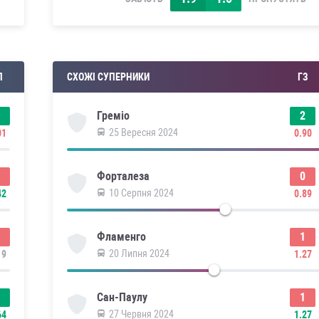
П
СХОЖІ СУПЕРНИКИ
ГЗ
2
Греміо
25 Вересня 2024
01
0.90
0
Форталеза
10 Серпня 2024
42
0.89
1
Фламенго
20 Липня 2024
19
1.27
1
Сан-Паулу
27 Червня 2024
64
1.27