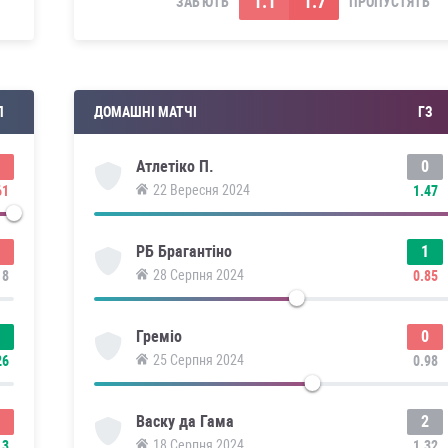
1.1
1.7
ЗАБ'ЮТЬ
ПРОПУСТЯТЬ
П
ДОМАШНІ МАТЧІ
ГЗ
0
Атлетіко П.
22 Вересня 2024
61
1.47
1
РБ Брагантіно
28 Серпня 2024
18
0.85
0
Греміо
25 Серпня 2024
26
0.98
2
Васку да Гама
18 Серпня 2024
13
1.32