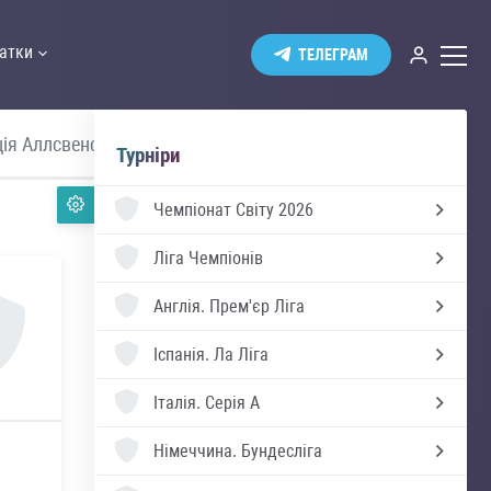
атки
ТЕЛЕГРАМ
ія Аллсвенскан
Прем'єр Ліга
Турніри
Чемпіонат Світу 2026
Ліга Чемпіонів
Англія.
Прем'єр Ліга
Іспанія.
Ла Ліга
Італія.
Серія А
Німеччина.
Бундесліга