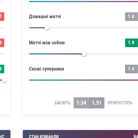
7
Домашні матчі
1.0
9
Матчі між собою
1.9
9
Схожі суперники
1.4
1.34
1.51
ЗАБ'ЮТЬ
ПРОПУСТЯТЬ
НС
СТАН КОМАНДИ
Б