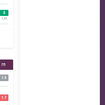
0
1.91
ГП
1.5
1.7