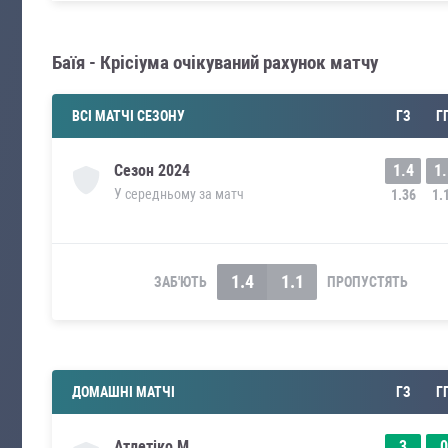
Баїя - Крісіума очікуваний рахунок матчу
ВСІ МАТЧІ СЕЗОНУ
ГЗ
Г
1.4
1.
Сезон
2024
У середньому за матч
1.36
1.
1.4
1.1
ЗАБ'ЮТЬ
ПРОПУСТЯТЬ
ДОМАШНІ МАТЧІ
ГЗ
Г
3
0
Атлетіко М