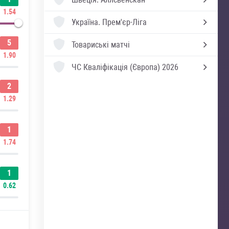
1.54
Україна.
Прем'єр-Ліга
5
Товариські матчі
1.90
ЧС Кваліфікація (Європа) 2026
2
1.29
1
1.74
1
0.62