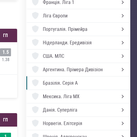
Франція.
Ліга 1
Ліга Європи
Португалія.
Прімейра
ГП
Нідерланди.
Ередивізія
1.5
США.
МЛС
1.38
Аргентина.
Прімера Дивізіон
Бразілія.
Серія А
Мексика.
Ліга MX
Данія.
Суперліга
ГП
Норвегія.
Елітсерія
1
Швеція.
Аллсвенскан