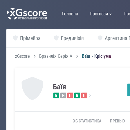
Головна
Прогнози
Пр
Прімейра
Ередивізія
Аргентина 
xGscore
Бразилія Серія А
Баїя - Крісіума
Баїя
В
Н
П
В
П
XG СТАТИСТИКА
ПРЕВЬЮ