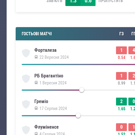
1.3
0.6
ЗАБ'ЮТЬ
ПРОПУСТЯТЬ
ГОСТЬОВІ МАТЧІ
ГЗ
Г
1
4
Форталеза
22 Вересня 2024
0.54
1.
1
2
РБ Брагантіно
1 Вересня 2024
0.99
1.
2
0
Греміо
17 Серпня 2024
1.65
1.
0
1
Флуміненсе
4 Серпня 2024
1.52
1.