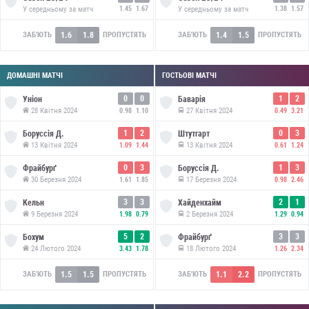
У середньому за матч
1.45
1.67
У середньому за матч
1.38
1.57
1.6
1.8
1.4
1.5
ЗАБ'ЮТЬ
ПРОПУСТЯТЬ
ЗАБ'ЮТЬ
ПРОПУСТЯТЬ
ДОМАШНІ МАТЧІ
ГОСТЬОВІ МАТЧІ
0
0
1
2
Уніон
Баварія
28 Квітня 2024
27 Квітня 2024
0.98
1.10
0.49
3.21
1
2
0
3
Боруссія Д.
Штутгарт
13 Квітня 2024
13 Квітня 2024
1.09
1.44
0.61
1.24
0
3
1
3
Фрайбурґ
Боруссія Д.
30 Березня 2024
17 Березня 2024
1.61
1.85
0.98
2.46
3
3
2
1
Кельн
Хайденхайм
9 Березня 2024
2 Березня 2024
1.98
0.79
1.29
0.94
5
2
3
3
Бохум
Фрайбурґ
24 Лютого 2024
18 Лютого 2024
3.43
1.78
1.26
2.34
1.5
1.5
1.1
2.2
ЗАБ'ЮТЬ
ПРОПУСТЯТЬ
ЗАБ'ЮТЬ
ПРОПУСТЯТЬ