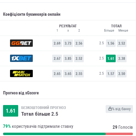
Коефіцієнти букмекерів онлайн
РЕЗУЛЬТАТ
ТОТАЛ
1
x
2
Більше
Менше
2.5
2.69
3.73
2.56
1.56
2.52
2.5
2.67
3.85
2.52
1.61
2.38
2.5
2.65
3.65
2.55
1.57
2.50
Прогноз від xGscore
БЕЗКОШТОВНИЙ ПРОГНОЗ
% від банку
1.61
Тотал більше 2.5
79%
користувачів підтримали ставку
29
Голосів