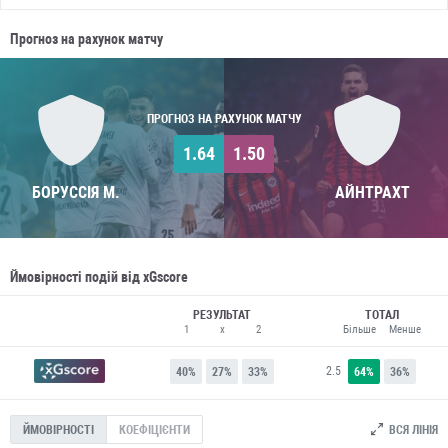
Прогноз на рахунок матчу
ПРОГНОЗ НА РАХУНОК МАТЧУ
1.64
1.50
БОРУССІЯ М.
АЙНТРАХТ
Ймовірності подій від xGscore
РЕЗУЛЬТАТ
ТОТАЛ
1
x
2
Більше
Менше
2.5
40%
27%
33%
64%
36%
ВСЯ ЛІНІЯ
ЙМОВІРНОСТІ
КОЕФІЦІЄНТИ