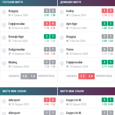
ГОСТЬОВІ МАТЧІ
ДОМАШНІ МАТЧІ
2
2
1
5
Вердер
Байєр
4 Травня 2024
5 Травня 2024
2.07
1.38
1.74
2.73
3
4
3
1
Гоффенгайм
Аугсбург
20 Квітня 2024
19 Квітня 2024
1.16
2.58
1.82
0.53
3
1
1
1
Вольфсбург
Вердер
7 Квітня 2024
5 Квітня 2024
1.26
1.23
2.09
1.63
1
1
0
0
Хайденхайм
Уніон
16 Березня 2024
30 Березня 2024
0.66
1.28
1.11
1.26
1
1
3
1
Майнц
Гоффенгайм
2 Березня 2024
10 Березня 2024
1.18
1.08
2.71
0.62
1.8
1.8
1.7
2.0
ЗАБ'ЮТЬ
ПРОПУСТЯТЬ
ЗАБ'ЮТЬ
ПРОПУСТЯТЬ
МАТЧІ МІЖ СОБОЮ
МАТЧІ МІЖ СОБОЮ
1
2
2
1
Айнтрахт
Боруссія М.
20 Грудня 2023
20 Грудня 2023
0.45
1.52
1.52
0.45
1
1
1
1
Айнтрахт
Боруссія М.