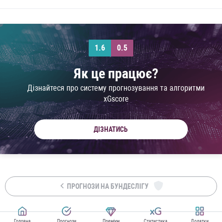
1.6
0.5
Як це працює?
Дізнайтеся про систему прогнозування та алгоритми
xGscore
ДІЗНАТИСЬ
ПРОГНОЗИ НА БУНДЕСЛІГУ
Головна
Прогнози
Преміум
Статистика
Додатки