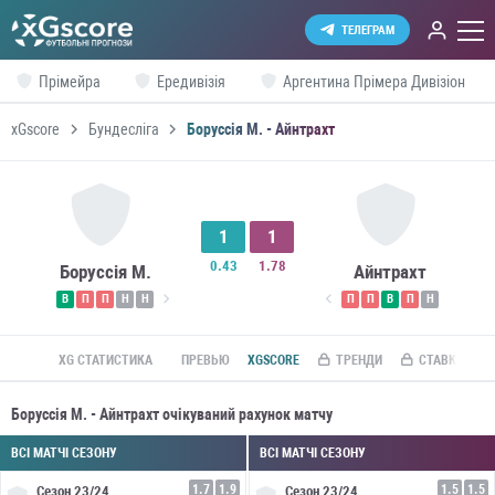
ТЕЛЕГРАМ
Прімейра
Ередивізія
Аргентина Прімера Дивізіон
xGscore
Бундесліга
Боруссія М. - Айнтрахт
1
1
0.43
1.78
Боруссія М.
Айнтрахт
В
П
П
Н
Н
П
П
В
П
Н
XG СТАТИСТИКА
ПРЕВЬЮ
XGSCORE
ТРЕНДИ
СТАВКИ ПО R
Боруссія М. - Айнтрахт очікуваний рахунок матчу
ВСІ МАТЧІ СЕЗОНУ
ВСІ МАТЧІ СЕЗОНУ
1.7
1.9
1.5
1.5
Сезон
23/24
Сезон
23/24