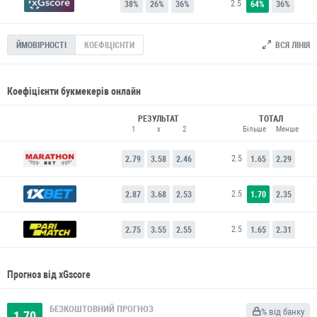
2.5
38%
26%
36%
64%
36%
ВСЯ ЛІНІЯ
ЙМОВІРНОСТІ
КОЕФІЦІЄНТИ
Коефіцієнти букмекерів онлайн
РЕЗУЛЬТАТ
ТОТАЛ
1
x
2
Більше
Менше
2.5
2.79
3.58
2.46
1.65
2.29
2.5
2.87
3.68
2.53
1.70
2.35
2.5
2.75
3.55
2.55
1.65
2.31
Прогноз від xGscore
БЕЗКОШТОВНИЙ ПРОГНОЗ
% від банку
1.70