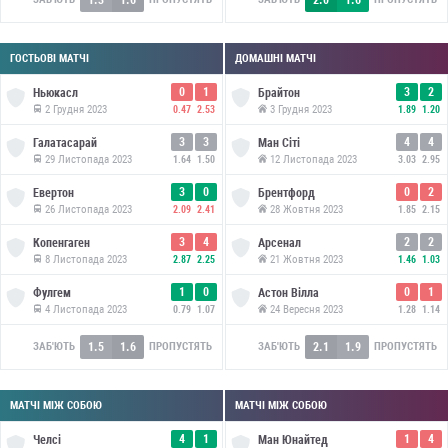
ГОСТЬОВІ МАТЧІ
ДОМАШНІ МАТЧІ
0
1
3
2
Ньюкасл
Брайтон
2 Грудня 2023
3 Грудня 2023
0.47
2.53
1.89
1.20
3
3
4
4
Галатасарай
Ман Сіті
29 Листопада 2023
12 Листопада 2023
1.64
1.50
3.03
2.95
3
0
0
2
Евертон
Брентфорд
26 Листопада 2023
28 Жовтня 2023
2.09
2.41
1.85
2.15
3
4
2
2
Копенгаген
Арсенал
8 Листопада 2023
21 Жовтня 2023
2.87
2.25
1.46
1.03
1
0
0
1
Фулгем
Астон Вілла
4 Листопада 2023
24 Вересня 2023
0.79
1.07
1.28
1.14
1.5
1.6
2.1
1.9
ЗАБ'ЮТЬ
ПРОПУСТЯТЬ
ЗАБ'ЮТЬ
ПРОПУСТЯТЬ
МАТЧІ МІЖ СОБОЮ
МАТЧІ МІЖ СОБОЮ
4
1
1
4
Челсі
Ман Юнайтед