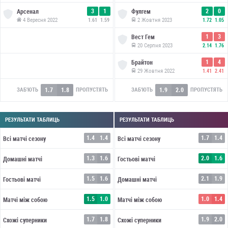
3
1
2
0
Арсенал
Фулгем
4 Вересня 2022
2 Жовтня 2023
1.61
1.59
1.72
1.05
1
3
Вест Гем
20 Серпня 2023
2.14
1.76
1
4
Брайтон
29 Жовтня 2022
1.41
2.41
1.7
1.8
1.9
2.0
ЗАБ'ЮТЬ
ПРОПУСТЯТЬ
ЗАБ'ЮТЬ
ПРОПУСТЯТЬ
РЕЗУЛЬТАТИ ТАБЛИЦЬ
РЕЗУЛЬТАТИ ТАБЛИЦЬ
1.4
1.4
1.7
1.4
Всі матчі сезону
Всі матчі сезону
1.3
1.6
2.0
1.6
Домашні матчі
Гостьові матчі
1.5
1.6
2.1
1.9
Гостьові матчі
Домашні матчі
1.5
1.0
1.0
1.4
Матчі між собою
Матчі між собою
1.7
1.8
1.9
2.0
Схожі суперники
Схожі суперники