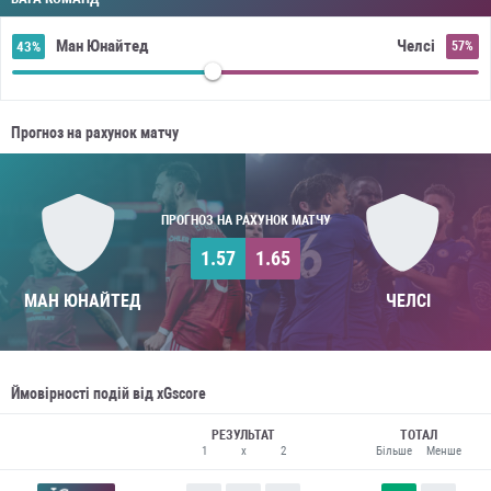
Ман Юнайтед
Челсі
43%
57%
Прогноз на рахунок матчу
ПРОГНОЗ НА РАХУНОК МАТЧУ
1.57
1.65
МАН ЮНАЙТЕД
ЧЕЛСІ
Ймовірності подій від xGscore
РЕЗУЛЬТАТ
ТОТАЛ
1
x
2
Більше
Менше