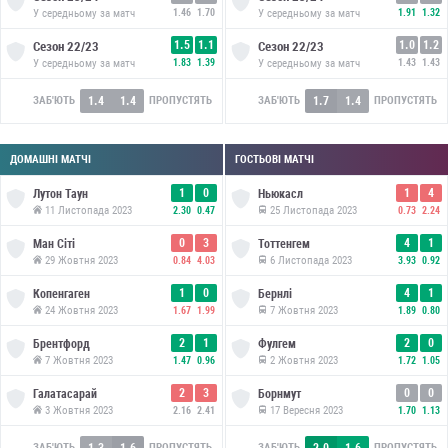
У середньому за матч
1.46
1.70
У середньому за матч
1.91
1.32
1.5
1.1
1.0
1.2
Сезон
22/23
Сезон
22/23
У середньому за матч
1.83
1.39
У середньому за матч
1.43
1.43
1.4
1.4
1.7
1.4
ЗАБ'ЮТЬ
ПРОПУСТЯТЬ
ЗАБ'ЮТЬ
ПРОПУСТЯТЬ
ДОМАШНІ МАТЧІ
ГОСТЬОВІ МАТЧІ
1
0
1
4
Лутон Таун
Ньюкасл
11 Листопада 2023
25 Листопада 2023
2.30
0.47
0.73
2.24
0
3
4
1
Ман Сіті
Тоттенгем
29 Жовтня 2023
6 Листопада 2023
0.84
4.03
3.93
0.92
1
0
4
1
Копенгаген
Бернлі
24 Жовтня 2023
7 Жовтня 2023
1.67
1.99
1.89
0.80
2
1
2
0
Брентфорд
Фулгем
7 Жовтня 2023
2 Жовтня 2023
1.47
0.96
1.72
1.05
2
3
0
0
Галатасарай
Борнмут
3 Жовтня 2023
17 Вересня 2023
2.16
2.41
1.70
1.13
1.3
1.6
2.0
1.6
ЗАБ'ЮТЬ
ПРОПУСТЯТЬ
ЗАБ'ЮТЬ
ПРОПУСТЯТЬ