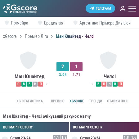
ТЕЛЕГРАМ
Прімейра
Ередивізія
Аргентина Прімера Дивізіон
xGscore
Прем'єр Ліга
Ман Юнайтед - Челсі
2
1
3.94
1.71
Ман Юнайтед
Челсі
П
В
В
Н
П
В
П
Н
В
П
XG СТАТИСТИКА
ПРЕВЬЮ
XGSCORE
ТРЕНДИ
СТАВКИ ПО ROI
Ман Юнайтед - Челсі очікуваний рахунок матчу
ВСІ МАТЧІ СЕЗОНУ
ВСІ МАТЧІ СЕЗОНУ
1.1
1.2
1.8
1.6
Сезон
23/24
Сезон
23/24