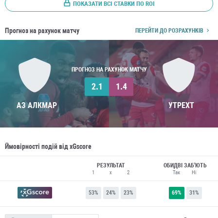
ПОКАЗАТИ ВСІ СТАВКИ ПО ROI
Прогноз на рахунок матчу
ПЕРЕЙТИ ДО РОЗРАХУНКІВ
ПРОГНОЗ НА РАХУНОК МАТЧУ
2.1
1.4
АЗ АЛКМАР
УТРЕХТ
Ймовірності подій від xGscore
РЕЗУЛЬТАТ
ОБИДВІ ЗАБ'ЮТЬ
1
x
2
Так
Ні
53%
24%
23%
69%
31%