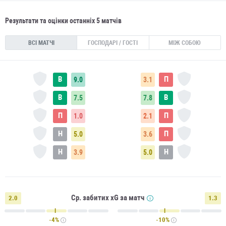
Результати та оцінки останніх 5 матчів
ВСІ МАТЧІ
ГОСПОДАРІ / ГОСТІ
МІЖ СОБОЮ
В
П
9.0
3.1
В
В
7.5
7.8
П
П
1.0
2.1
Н
П
5.0
3.6
Н
Н
3.9
5.0
Ср. забитих xG за матч
2.0
1.3
-4%
-10%