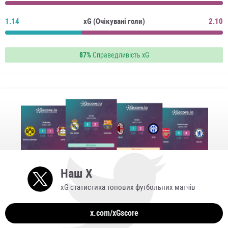
1.14
xG (Очікувані голи)
2.10
87%
Справедливість xG
Наш X
xG статистика топових футбольних матчів
x.com/xGscore