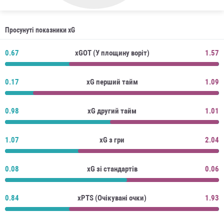
Просунуті показники xG
0.67
xGOT (У площину воріт)
1.57
0.17
xG перший тайм
1.09
0.98
xG другий тайм
1.01
1.07
xG з гри
2.04
0.08
xG зі стандартів
0.06
0.84
xPTS (Очікувані очки)
1.93