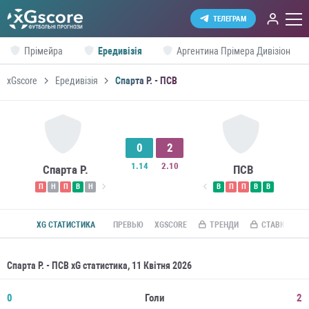
ТЕЛЕГРАМ
Прімейра
Ередивізія
Аргентина Прімера Дивізіон
xGscore
Ередивізія
Спарта Р. - ПСВ
0
2
1.14
2.10
Спарта Р.
ПСВ
П
Н
П
В
Н
В
П
П
В
В
XG СТАТИСТИКА
ПРЕВЬЮ
XGSCORE
ТРЕНДИ
СТАВКИ ПО R
Спарта Р. - ПСВ xG статистика, 11 Квітня 2026
0
Голи
2