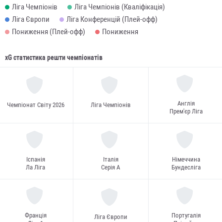
Ліга Чемпіонів
Ліга Чемпіонів (Кваліфікація)
Ліга Європи
Ліга Конференцій (Плей-офф)
Пониження (Плей-офф)
Пониження
xG статистика решти чемпіонатів
Англія
Чемпіонат Світу 2026
Ліга Чемпіонів
Прем'єр Ліга
Іспанія
Італія
Німеччина
Ла Ліга
Серія А
Бундесліга
Франція
Португалія
Ліга Європи