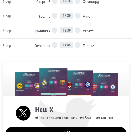
10:15
Спарта Р.
Феєноорд
9 сер.
12:30
Зволле
Аякс
9 сер.
12:30
Гронінген
Утрехт
9 сер.
14:45
Херенвен
Твенте
9 сер.
Наш X
xG статистика топових футбольних матчів