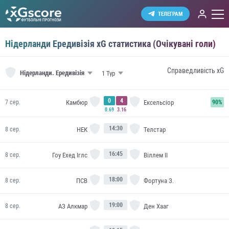
ТЕЛЕГРАМ
Нідерланди Ередивізія xG статистика (Очікувані голи)
Справедливість xG
Нідерланди.
Ередивізія
0
4
Камбюр
Ексельсіор
7 сер.
90%
0.69
3.16
14:30
НЕК
Телстар
8 сер.
16:45
Гоу Ехед Іглс
Віллем II
8 сер.
18:00
ПСВ
Фортуна З.
8 сер.
19:00
АЗ Алкмар
Ден Хааг
8 сер.