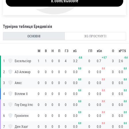
x.com/xGscore
Турнірна таблиця Ередивізія
ОСНОВНІ
XG ПРОСУНУТІ
М
В
Н
П
ГЗ
xG
ГП
xGп
О
xPTS
-0.8
+
0.7
-0.4
1
Ексельсіор
1
1
0
0
4
3.2
0
0.7
3
2.6
0.0
0.0
0.0
2
АЗ Алкмар
0
0
0
0
0
0.0
0
0.0
0
0.0
0.0
0.0
0.0
3
Аякс
0
0
0
0
0
0.0
0
0.0
0
0.0
0.0
0.0
0.0
4
Віллем II
0
0
0
0
0
0.0
0
0.0
0
0.0
0.0
0.0
0.0
5
Гоу Ехед Іглс
0
0
0
0
0
0.0
0
0.0
0
0.0
0.0
0.0
0.0
6
Гронінген
0
0
0
0
0
0.0
0
0.0
0
0.0
0.0
0.0
0.0
7
Ден Хааг
0
0
0
0
0
0.0
0
0.0
0
0.0