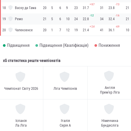
+
8.7
-7.3
18
Васку да Гама
20
5
6
9
23
31.7
31
23.8
21
-1.2
-1.6
19
Ремо
21
5
6
10
24
22.8
34
32.4
21
+
2.4
-4.9
20
Чапекоенсе
20
1
7
12
19
21.4
41
36.1
10
Підвищення
Підвищення (Кваліфікація)
Пониження
xG статистика решти чемпіонатів
Англія
Чемпіонат Світу 2026
Ліга Чемпіонів
Прем'єр Ліга
Іспанія
Італія
Німеччина
Ла Ліга
Серія А
Бундесліга