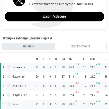
xG статистика топових футбольних матчів
x.com/xGscore
Турнірна таблиця Бразілія Серія А
ОСНОВНІ
XG ПРОСУНУТІ
М
В
Н
П
ГЗ
xG
ГП
xGп
О
-13.7
+
5.3
1
Палмейрас
21
14
5
2
38
24.3
16
21.3
47
-5.2
+
3.2
2
Фламенго
20
11
6
3
37
31.8
18
21.2
39
+
0.8
+
2.5
3
Атлетіко П.
21
11
4
6
28
28.8
19
21.5
37
+
2.4
-0.3
4
Флуміненсе
21
9
7
5
30
32.4
25
24.7
34
+
0.1
+
4.1
5
Баїя
21
8
8
5
29
29.1
25
29.1
32