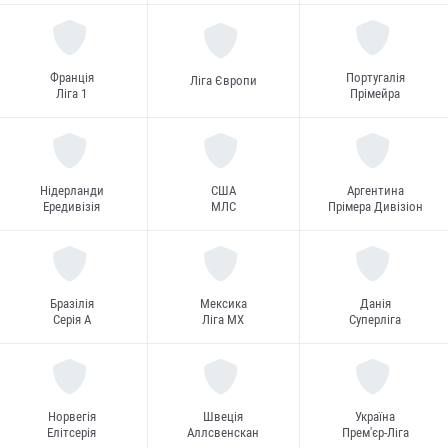
Франція
Португалія
Ліга Європи
Ліга 1
Прімейра
Нідерланди
США
Аргентина
Ередивізія
МЛС
Прімера Дивізіон
Бразілія
Мексика
Данія
Серія А
Ліга MX
Суперліга
Норвегія
Швеція
Україна
Елітсерія
Аллсвенскан
Прем'єр-Ліга