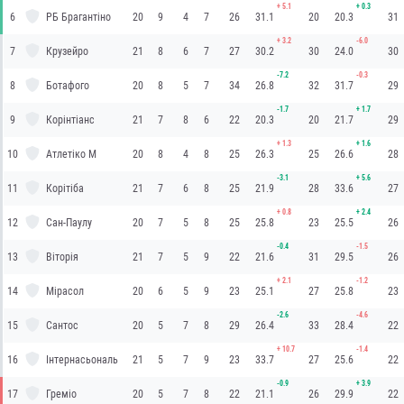
+
5.1
+
0.3
6
РБ Брагантіно
20
9
4
7
26
31.1
20
20.3
31
+
3.2
-6.0
7
Крузейро
21
8
6
7
27
30.2
30
24.0
30
-7.2
-0.3
8
Ботафого
20
8
5
7
34
26.8
32
31.7
29
-1.7
+
1.7
9
Корінтіанс
21
7
8
6
22
20.3
20
21.7
29
+
1.3
+
1.6
10
Атлетіко М
20
8
4
8
25
26.3
25
26.6
28
-3.1
+
5.6
11
Корітіба
21
7
6
8
25
21.9
28
33.6
27
+
0.8
+
2.4
12
Сан-Паулу
20
7
5
8
25
25.8
23
25.5
26
-0.4
-1.5
13
Віторія
21
7
5
9
22
21.6
31
29.5
26
+
2.1
-1.2
14
Мірасол
20
6
5
9
23
25.1
27
25.8
23
-2.6
-4.6
15
Сантос
20
5
7
8
29
26.4
33
28.4
22
+
10.7
-1.4
16
Інтернасьональ
21
5
7
9
23
33.7
27
25.6
22
-0.9
+
3.9
17
Греміо
20
5
7
8
22
21.1
26
29.9
22