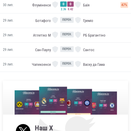
0
0
Флуміненсе
Баїя
30 лип.
47%
2.36
0.42
ПЕРЕН.
Ботафого
Греміо
29 лип.
ПЕРЕН.
Атлетіко М
РБ Брагантіно
29 лип.
ПЕРЕН.
Сан-Паулу
Сантос
29 лип.
ПЕРЕН.
Чапекоенсе
Васку да Гама
29 лип.
Наш X