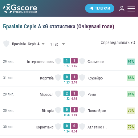
ТЕЛЕГРАМ
Бразілія Серія А xG статистика (Очікувані голи)
Справедливість xG
Бразілія.
Серія А
1
1
Інтернасьональ
Фламенго
29 лип.
91%
1.27
1.45
0
1
Корітіба
Крузейро
31 лип.
86%
1.23
2.10
2
1
Мірасол
Ремо
29 лип.
84%
1.32
0.93
0
4
Віторія
Палмейрас
30 лип.
75%
0.58
1.49
0
0
Корінтіанс
Атлетіко П.
30 лип.
72%
1.24
0.54