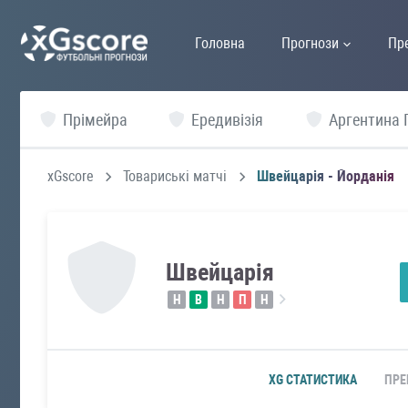
Головна
Прогнози
Пр
Прімейра
Ередивізія
Аргентина 
xGscore
Товариські матчі
Швейцарія - Йорданія
Швейцарія
Н
В
Н
П
Н
XG СТАТИСТИКА
ПРЕ