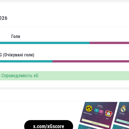
2026
Голи
G (Очікувані голи)
%
Справедливість xG
x.com/xGscore