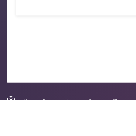
Прогнози
xG статистика
Термінологія
Як це працює?
Угода кори
2018-2026 xGscore
Прогнози на футбол
© Всі права захищені