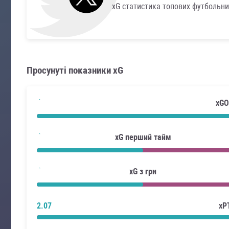
xG статистика топових футбольни
Просунуті показники xG
xGO
xG перший тайм
xG з гри
2.07
xP