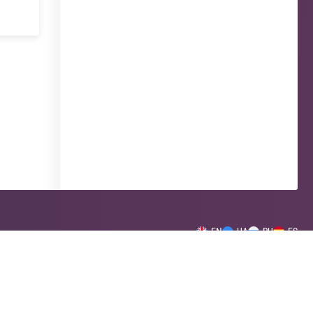
EN
UA
RU
ES