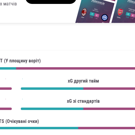
х матчів
T (У площину воріт)
xG другий тайм
xG зі стандартів
TS (Очікувані очки)