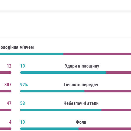
Володіння м'ячем
12
10
Удари в площину
307
92%
Точність передач
47
53
Небезпечні атаки
4
10
Фоли