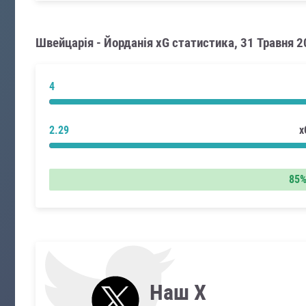
Швейцарія - Йорданія xG статистика, 31 Травня 
4
2.29
x
85
Наш X