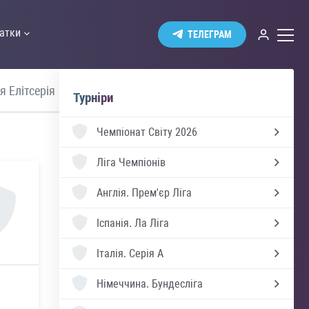
атки
ТЕЛЕГРАМ
я Елітсерія
Швеція Аллсвенскан
Україна 
Турніри
Чемпіонат Світу 2026
Ліга Чемпіонів
Англія.
Прем'єр Ліга
Іспанія.
Ла Ліга
Італія.
Серія А
Німеччина.
Бундесліга