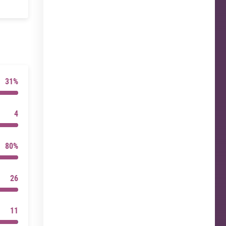
31%
4
80%
26
11