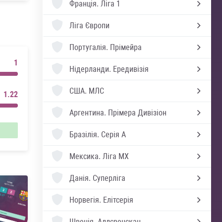
Франція.
Ліга 1
Ліга Європи
Португалія.
Прімейра
1
Нідерланди.
Ередивізія
США.
МЛС
1.22
Аргентина.
Прімера Дивізіон
Бразілія.
Серія А
Мексика.
Ліга MX
Данія.
Суперліга
Норвегія.
Елітсерія
Швеція.
Аллсвенскан