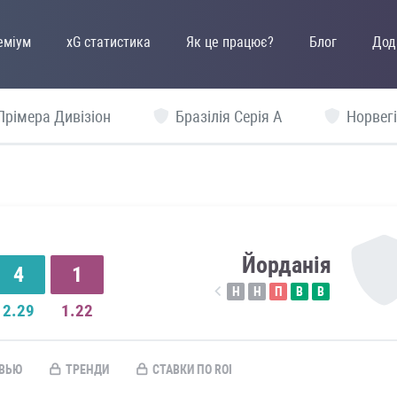
еміум
xG статистика
Як це працює?
Блог
Дод
Прімера Дивізіон
Бразілія Серія А
Норвегі
Йорданія
4
1
Н
Н
П
В
В
2.29
1.22
ВЬЮ
ТРЕНДИ
СТАВКИ ПО ROI