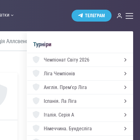
атки
ТЕЛЕГРАМ
ія Аллсвенскан
Прем'єр Ліга
Турніри
Чемпіонат Світу 2026
Ліга Чемпіонів
Англія.
Прем'єр Ліга
Іспанія.
Ла Ліга
Італія.
Серія А
Німеччина.
Бундесліга