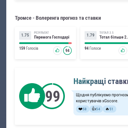
Тромсе - Волеренга прогноз та ставки
РЕЗУЛЬТАТ
ТОТАЛ 2.5
1.75
1.79
Перемога Господарі
Тотал більше 2
159
Голосів
94
Голоси
94
Найкращі ставки
Щодня публікуємо прогноз
користувачів xGscore.
❤️
👍
🔥
58
54
51