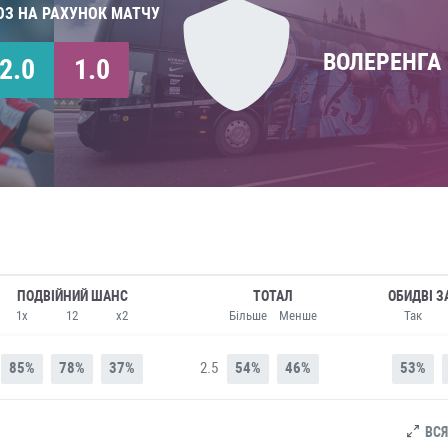
ОЗ НА РАХУНОК МАТЧУ
ВОЛЕРЕНГА
2.0
1.0
ПОДВІЙНИЙ ШАНС
ТОТАЛ
ОБИДВІ З
1x
12
x2
Більше
Менше
Так
85%
78%
37%
2.5
54%
46%
53%
ВСЯ