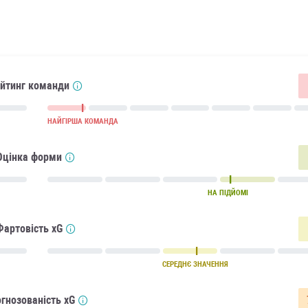
йтинг команди
НАЙГІРША КОМАНДА
Оцінка форми
НА ПІДЙОМІ
Фартовість xG
СЕРЕДНЄ ЗНАЧЕННЯ
гнозованість xG