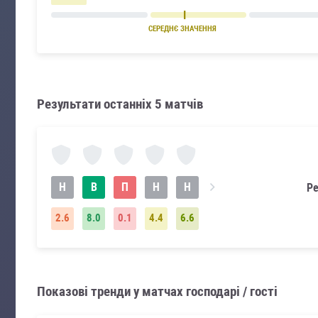
СЕРЕДНЄ ЗНАЧЕННЯ
Результати останніх 5 матчів
Н
В
П
Н
Н
Ре
2.6
8.0
0.1
4.4
6.6
Показові тренди у матчах господарі / гості