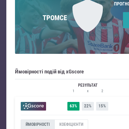
ПРОГН
ТРОМСЕ
Ймовірності подій від xGscore
РЕЗУЛЬТАТ
1
x
2
63%
22%
15%
ЙМОВІРНОСТІ
КОЕФІЦІЄНТИ