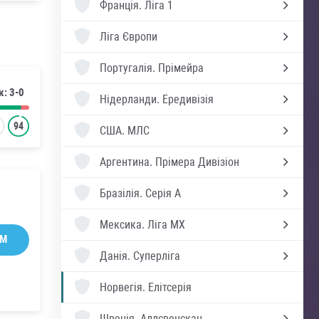
Франція.
Ліга 1
Ліга Європи
Португалія.
Прімейра
к: 3-0
Нідерланди.
Ередивізія
94
США.
МЛС
Аргентина.
Прімера Дивізіон
Бразілія.
Серія А
Мексика.
Ліга MX
AM
Данія.
Суперліга
Норвегія.
Елітсерія
Швеція.
Аллсвенскан