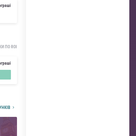
ограші
КИ ПО ROI
ограші
УНКІВ