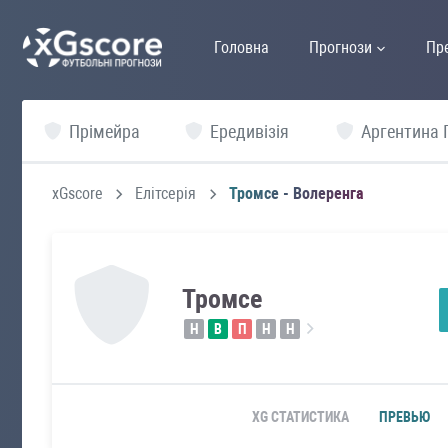
Головна
Прогнози
Пр
Прімейра
Ередивізія
Аргентина 
xGscore
Елітсерія
Тромсе - Волеренга
Тромсе
Н
В
П
Н
Н
XG СТАТИСТИКА
ПРЕВЬЮ