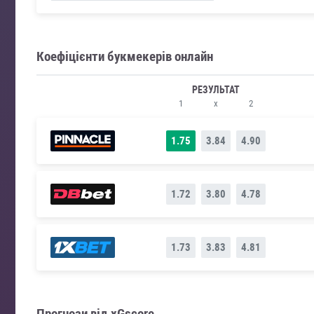
Коефіцієнти букмекерів онлайн
РЕЗУЛЬТАТ
1
x
2
1.75
3.84
4.90
1.72
3.80
4.78
1.73
3.83
4.81
Прогнози від xGscore