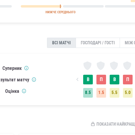
НИЖЧЕ СЕРЕДНЬОГО
ВСІ МАТЧІ
ГОСПОДАРІ / ГОСТІ
МІЖ 
Суперник
В
П
В
П
зультат матчу
Оцінка
8.5
1.5
5.5
5.0
ПОКАЗАТИ НАЙКРАЩ