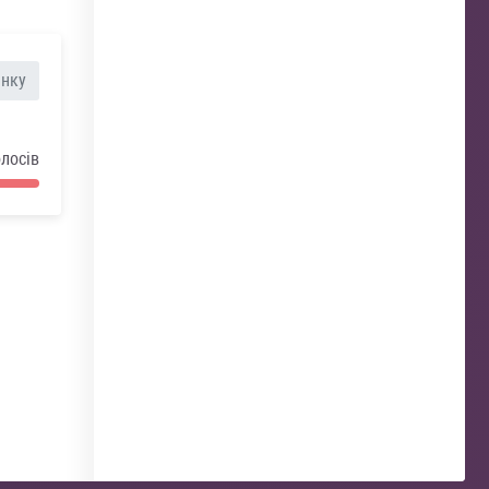
анку
олосів