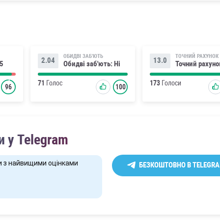
ОБИДВІ ЗАБ'ЮТЬ
ТОЧНИЙ РАХУНОК
2.04
13.0
.5
Обидві заб'ють: Ні
Точний рахуно
71
Голос
173
Голоси
96
100
 у Telegram
и з найвищими оцінками
БЕЗКОШТОВНО В TELEGR