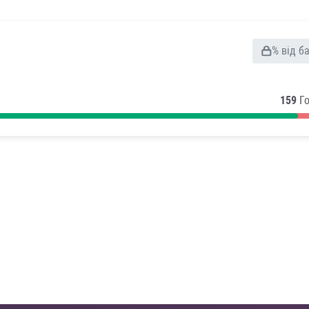
% від б
159
Г