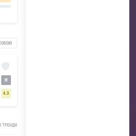
СОБОЮ
Н
4.3
І ТРЕНДИ