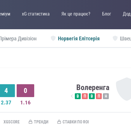
еміум
xG статистика
Як це працює?
Блог
Дод
Прімера Дивізіон
Норвегія Елітсерія
Швец
Волеренга
4
0
В
П
В
П
Н
2.37
1.16
XGSCORE
ТРЕНДИ
СТАВКИ ПО ROI