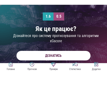
1.6
0.5
Як це працює?
Дізнайтеся про систему прогнозування та алгоритми
xGscore
ДІЗНАТИСЬ
Головна
Прогнози
Преміум
Статистика
Додатки
ПРОГНОЗИ НА СЕРІЮ А
XG СТАТИСТИКА СЕРІЇ А