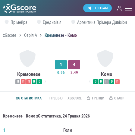
ТЕЛЕГРАМ
Прімейра
Ередивізія
Аргентина Прімера Дивізіон
xGscore
Серія А
Кремонезе - Комо
1
4
0.96
2.49
Кремонезе
Комо
Н
П
П
В
В
В
В
Н
В
П
XG СТАТИСТИКА
ПРЕВЬЮ
XGSCORE
ТРЕНДИ
СТАВКИ ПО R
Кремонезе - Комо xG статистика, 24 Травня 2026
1
Голи
4