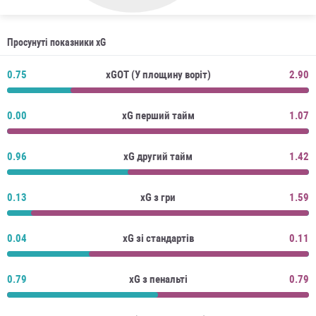
Просунуті показники xG
0.75
xGOT (У площину воріт)
2.90
0.00
xG перший тайм
1.07
0.96
xG другий тайм
1.42
0.13
xG з гри
1.59
0.04
xG зі стандартів
0.11
0.79
xG з пенальті
0.79