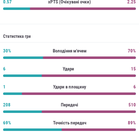
0.57
xPTS (Очікувані очки)
2.25
Статистика гри
30%
Володіння м'ячем
70%
6
Удари
15
1
Удари в площину
6
208
Передачі
510
69%
Точність передач
89%