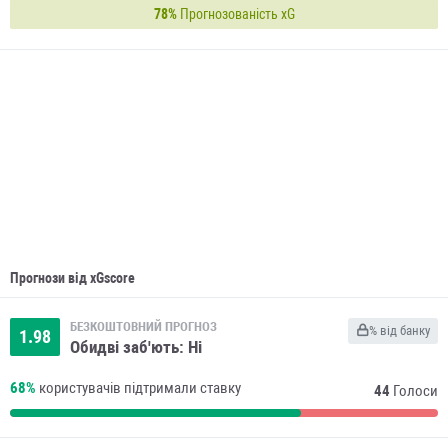
78%
Прогнозованість xG
Прогнози від xGscore
БЕЗКОШТОВНИЙ ПРОГНОЗ
% від банку
1.98
Обидві заб'ють: Ні
68%
користувачів підтримали ставку
44
Голоси