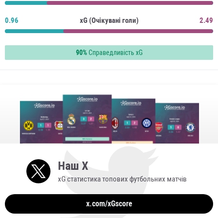
0.96
xG (Очікувані голи)
2.49
90%
Справедливість xG
Наш X
xG статистика топових футбольних матчів
x.com/xGscore