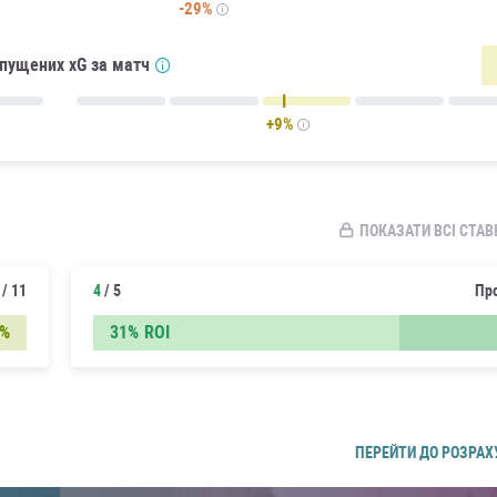
-29%
опущених xG за матч
+9%
ПОКАЗАТИ ВСІ СТАВ
/ 11
4
/ 5
Пр
8%
31%
ROI
ПЕРЕЙТИ ДО РОЗРАХ