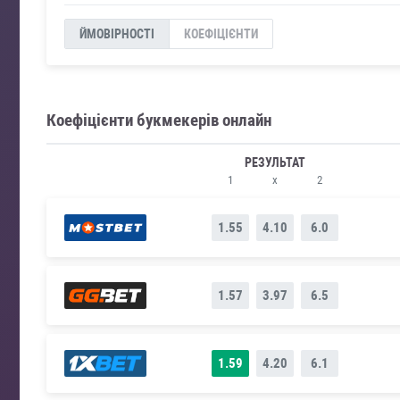
ЙМОВІРНОСТІ
КОЕФІЦІЄНТИ
Коефіцієнти букмекерів онлайн
РЕЗУЛЬТАТ
1
x
2
1.55
4.10
6.0
1.57
3.97
6.5
1.59
4.20
6.1