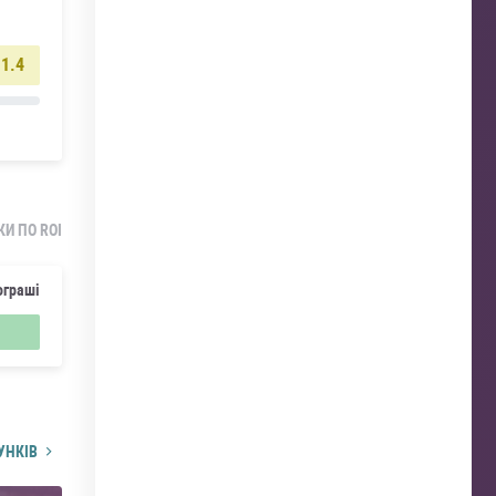
1.4
КИ ПО ROI
ограші
УНКІВ