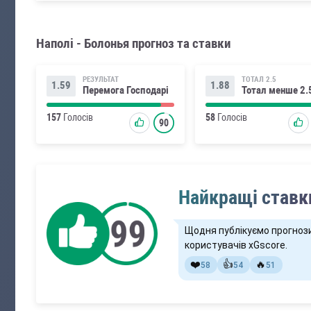
Наполі - Болонья прогноз та ставки
РЕЗУЛЬТАТ
ТОТАЛ 2.5
1.59
1.88
Перемога Господарі
Тотал менше 2.
157
Голосів
58
Голосів
90
Найкращі ставки
Щодня публікуємо прогноз
користувачів xGscore.
❤️
👍
🔥
58
54
51