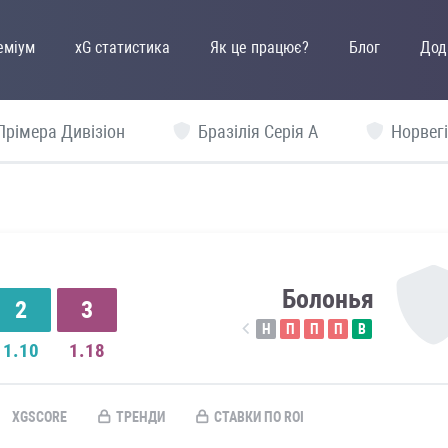
еміум
xG статистика
Як це працює?
Блог
Дод
Прімера Дивізіон
Бразілія Серія А
Норвегі
Болонья
2
3
Н
П
П
П
В
1.10
1.18
XGSCORE
ТРЕНДИ
СТАВКИ ПО ROI