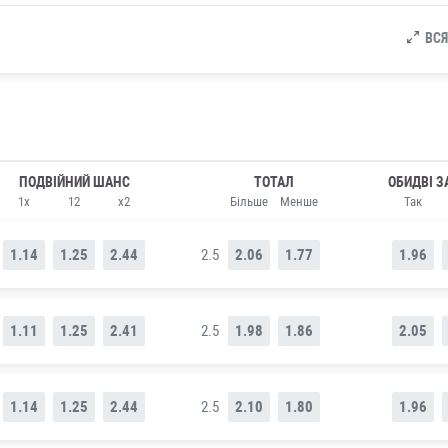
ВСЯ
ПОДВІЙНИЙ ШАНС
ТОТАЛ
ОБИДВІ З
1x
12
x2
Більше
Менше
Так
1.14
1.25
2.44
2.5
2.06
1.77
1.96
1.11
1.25
2.41
2.5
1.98
1.86
2.05
1.14
1.25
2.44
2.5
2.10
1.80
1.96