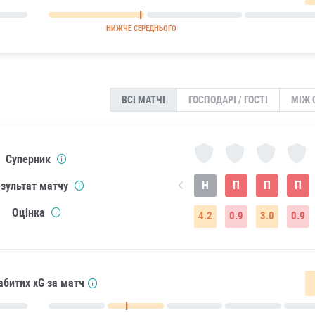
НИЖЧЕ СЕРЕДНЬОГО
ВСІ МАТЧІ
ГОСПОДАРІ / ГОСТІ
МІЖ 
Суперник
Н
П
П
П
зультат матчу
Оцінка
4.2
0.9
3.0
0.9
абитих xG за матч