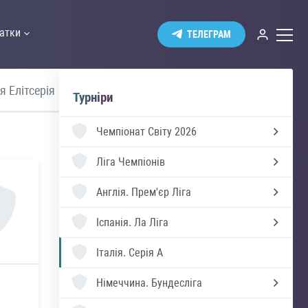
атки
ТЕЛЕГРАМ
я Елітсерія
Швеція Аллсвенскан
Турніри
Чемпіонат Світу 2026
Ліга Чемпіонів
Англія.
Прем'єр Ліга
Іспанія.
Ла Ліга
Італія.
Серія А
Німеччина.
Бундесліга