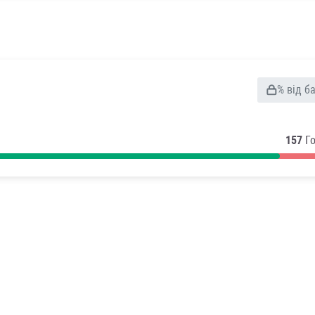
% від б
157
Г