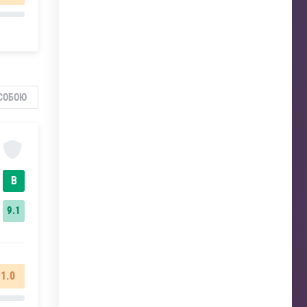
СОБОЮ
В
9.1
1.0