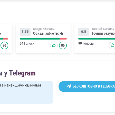
ОБИДВІ ЗАБ'ЮТЬ
ТОЧНИЙ РАХУНОК
1.85
6.5
5
Обидві заб'ють: Ні
Точний рахуно
54
Голоси
99
Голосів
90
85
 у Telegram
и з найвищими оцінками
БЕЗКОШТОВНО В TELEGR