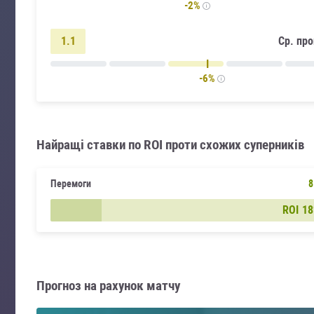
-2%
1.1
Ср. пр
-6%
Найращі ставки по ROI проти схожих суперників
Перемоги
8
ROI
1
Прогноз на рахунок матчу