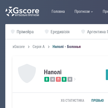
Головна
Прогнози
Пр
Прімейра
Ередивізія
Аргентина 
xGscore
Серія А
Наполі - Болонья
Наполі
В
Н
П
В
Н
XG СТАТИСТИКА
ПРЕВЬЮ