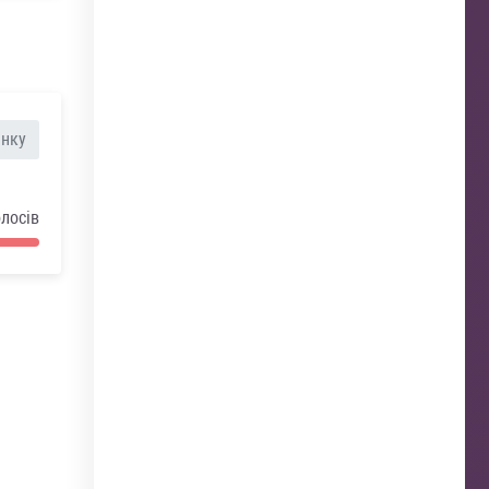
анку
олосів