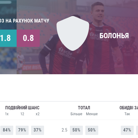
ОЗ НА РАХУНОК МАТЧУ
БОЛОНЬЯ
1.8
0.8
ПОДВІЙНИЙ ШАНС
ТОТАЛ
ОБИДВІ З
1x
12
x2
Більше
Менше
Так
84%
79%
37%
2.5
50%
50%
47%