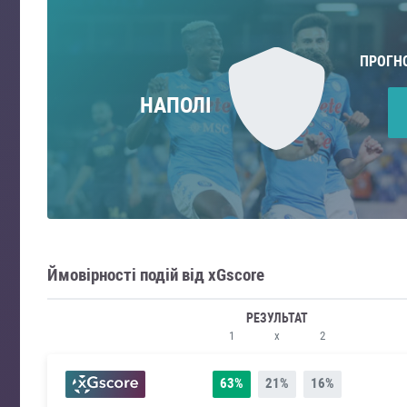
ПРОГН
НАПОЛІ
Ймовірності подій від xGscore
РЕЗУЛЬТАТ
1
x
2
63%
21%
16%