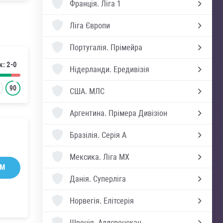
Франція.
Ліга 1
Ліга Європи
Португалія.
Прімейра
к: 2-0
Нідерланди.
Ередивізія
90
США.
МЛС
Аргентина.
Прімера Дивізіон
Бразілія.
Серія А
Мексика.
Ліга MX
AM
Данія.
Суперліга
Норвегія.
Елітсерія
Швеція.
Аллсвенскан