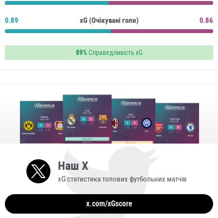
0.89
xG (Очікувані голи)
0.86
89%
Справедливість xG
Наш X
xG статистика топових футбольних матчів
x.com/xGscore