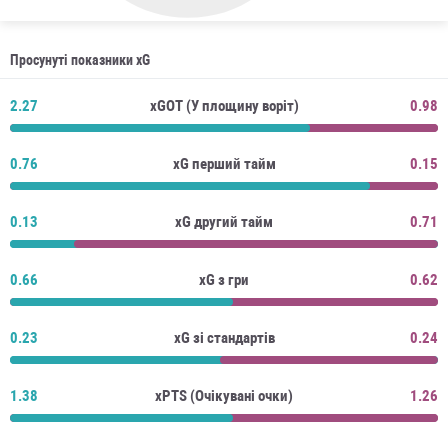
Просунуті показники xG
2.27
xGOT (У площину воріт)
0.98
0.76
xG перший тайм
0.15
0.13
xG другий тайм
0.71
0.66
xG з гри
0.62
0.23
xG зі стандартів
0.24
1.38
xPTS (Очікувані очки)
1.26