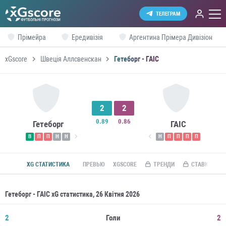
ТЕЛЕГРАМ
Прімейра
Ередивізія
Аргентина Прімера Дивізіон
xGscore
Швеція Аллсвенскан
Гетеборг - ГАІС
2
2
0.89
0.86
Гетеборг
ГАІС
В
П
П
Н
Н
Н
П
П
П
П
XG СТАТИСТИКА
ПРЕВЬЮ
XGSCORE
ТРЕНДИ
СТАВКИ ПО R
Гетеборг - ГАІС xG статистика, 26 Квітня 2026
2
Голи
2