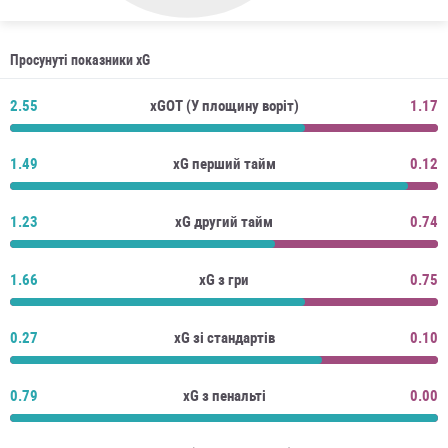
Просунуті показники xG
2.55
xGOT (У площину воріт)
1.17
1.49
xG перший тайм
0.12
1.23
xG другий тайм
0.74
1.66
xG з гри
0.75
0.27
xG зі стандартів
0.10
0.79
xG з пенальті
0.00