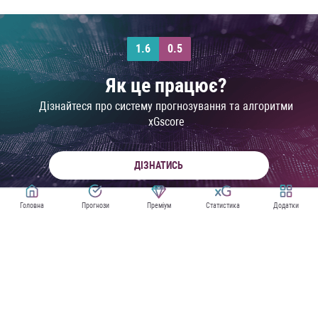
1.6
0.5
Як це працює?
Дізнайтеся про систему прогнозування та алгоритми
xGscore
ДІЗНАТИСЬ
Головна
Прогнози
Преміум
Статистика
Додатки
ПРОГНОЗИ НА ЧЕМПІОНАТ СВІТУ
XG СТАТИСТИКА ЧЕМПІОНАТУ СВІТУ