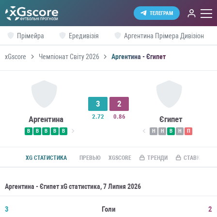
ТЕЛЕГРАМ
Прімейра
Ередивізія
Аргентина Прімера Дивізіон
xGscore
Чемпіонат Світу 2026
Аргентина - Єгипет
3
2
2.72
0.86
Аргентина
Єгипет
В
В
В
В
В
Н
Н
В
Н
П
XG СТАТИСТИКА
ПРЕВЬЮ
XGSCORE
ТРЕНДИ
СТАВКИ ПО R
Аргентина - Єгипет xG статистика, 7 Липня 2026
3
Голи
2