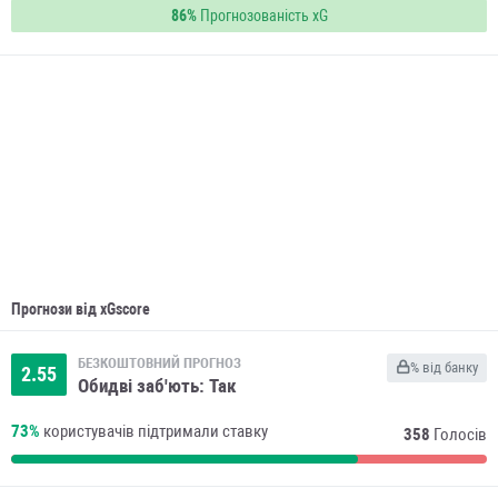
86%
Прогнозованість xG
Прогнози від xGscore
БЕЗКОШТОВНИЙ ПРОГНОЗ
% від банку
2.55
Обидві заб'ють: Так
73%
користувачів підтримали ставку
358
Голосів