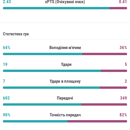
2.43
xPTS (Очікувані очки)
0.41
Статистика гри
64%
Володіння м'ячем
36%
19
Удари
5
7
Удари в площину
2
602
Передачі
349
90%
Точність передач
82%