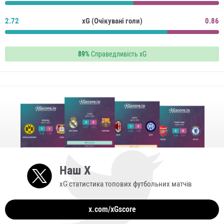
2.72
xG (Очікувані голи)
0.86
89%
Справедливість xG
Наш X
xG статистика топових футбольних матчів
x.com/xGscore