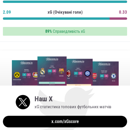
2.09
xG (Очікувані голи)
0.33
89%
Справедливість xG
Наш X
xG статистика топових футбольних матчів
x.com/xGscore