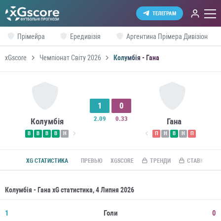
ТЕЛЕГРАМ
Прімейра
Ередивізія
Аргентина Прімера Дивізіон
xGscore
Чемпіонат Світу 2026
Колумбія - Гана
1
0
2.09
0.33
Колумбія
Гана
В
В
В
В
Н
П
Н
В
Н
П
XG СТАТИСТИКА
ПРЕВЬЮ
XGSCORE
ТРЕНДИ
СТАВКИ ПО R
Колумбія - Гана xG статистика, 4 Липня 2026
1
Голи
0