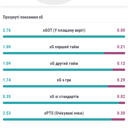
Просунуті показники xG
2.76
xGOT (У площину воріт)
0.00
1.00
xG перший тайм
0.21
1.09
xG другий тайм
0.12
1.74
xG з гри
0.29
0.35
xG зі стандартів
0.02
2.53
xPTS (Очікувані очки)
0.30