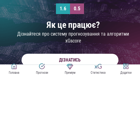
1.6
0.5
Як це працює?
Дізнайтеся про систему прогнозування та алгоритми
xGscore
ДІЗНАТИСЬ
Головна
Прогнози
Преміум
Статистика
Додатки
ПРОГНОЗИ НА ЧЕМПІОНАТ СВІТУ
XG СТАТИСТИКА ЧЕМПІОНАТУ СВІТУ