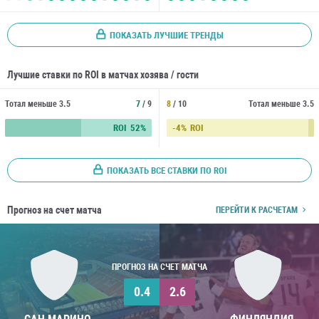
ПОКАЗАТЬ ЛУЧШИЕ ТРЕНДЫ
Лучшие ставки по ROI в матчах хозява / гости
Тотал меньше 3.5
7
/ 9
8
/ 10
Тотал меньше 3.5
ROI
52%
-4%
ROI
ПОКАЗАТЬ ВСЕ СТАВКИ ПО ROI
Прогноз на счет матча
ПЕРЕЙТИ К РАСЧЕТАМ
ПРОГНОЗ НА СЧЕТ МАТЧА
0.4
2.6