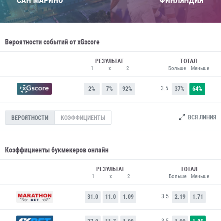
САН МАРИНО
ФИНЛЯНДИЯ
Вероятности событий от xGscore
РЕЗУЛЬТАТ
ТОТАЛ
1
x
2
Больше
Меньше
3.5
2%
7%
92%
37%
64%
ВСЯ ЛИНИЯ
ВЕРОЯТНОСТИ
КОЭФФИЦИЕНТЫ
Коэффициенты букмекеров онлайн
РЕЗУЛЬТАТ
ТОТАЛ
1
x
2
Больше
Меньше
3.5
31.0
11.0
1.09
2.19
1.71