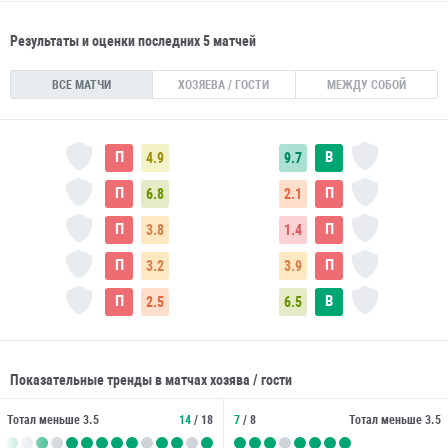
Результаты и оценки последних 5 матчей
ВСЕ МАТЧИ
ХОЗЯЕВА / ГОСТИ
МЕЖДУ СОБОЙ
П
В
4.9
9.7
П
П
6.8
2.1
П
П
3.8
1.4
П
П
3.2
3.9
П
В
2.5
6.5
Показательные тренды в матчах хозява / гости
Тотал меньше 3.5
14
/ 18
7
/ 8
Тотал меньше 3.5