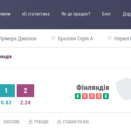
еміум
xG статистика
Як це працює?
Блог
Дод
Прімера Дивізіон
Бразілія Серія А
Норвегі
ляндія
Фінляндія
1
2
В
П
П
П
В
0.83
2.24
XGSCORE
ТРЕНДИ
СТАВКИ ПО ROI