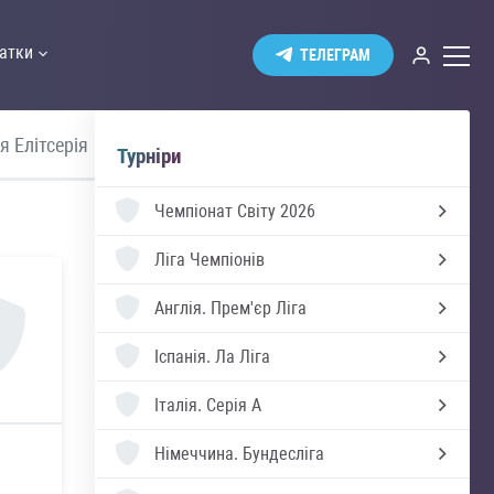
атки
ТЕЛЕГРАМ
я Елітсерія
Швеція Аллсвенскан
Україна 
Турніри
Чемпіонат Світу 2026
Ліга Чемпіонів
Англія.
Прем'єр Ліга
Іспанія.
Ла Ліга
Італія.
Серія А
Німеччина.
Бундесліга