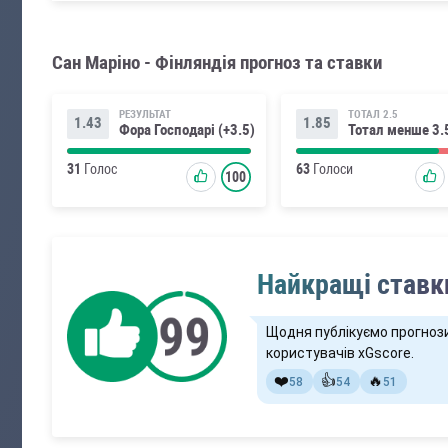
Сан Маріно - Фінляндія прогноз та ставки
РЕЗУЛЬТАТ
ТОТАЛ 2.5
1.43
1.85
Фора Господарі (+3.5)
Тотал менше 3.
31
Голос
63
Голоси
100
Найкращі ставки
Щодня публікуємо прогноз
користувачів xGscore.
❤️
👍
🔥
58
54
51