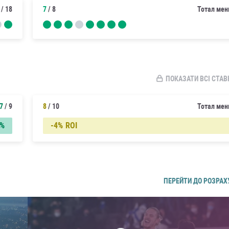
/ 18
7
/ 8
Тотал мен
ПОКАЗАТИ ВСІ СТАВ
7
/ 9
8
/ 10
Тотал мен
2%
-4%
ROI
ПЕРЕЙТИ ДО РОЗРАХ