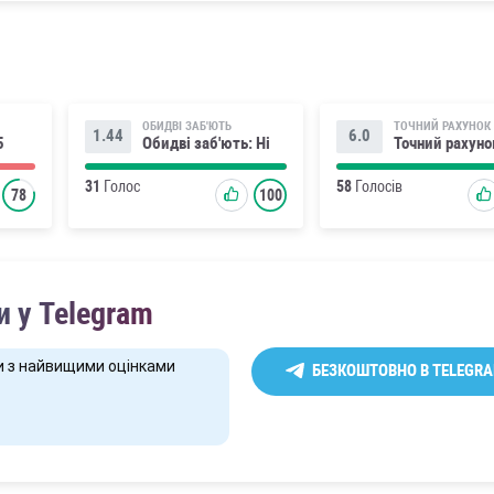
ОБИДВІ ЗАБ'ЮТЬ
ТОЧНИЙ РАХУНОК
1.44
6.0
5
Обидві заб'ють: Ні
Точний рахуно
31
Голос
58
Голосів
78
100
 у Telegram
и з найвищими оцінками
БЕЗКОШТОВНО В TELEGR