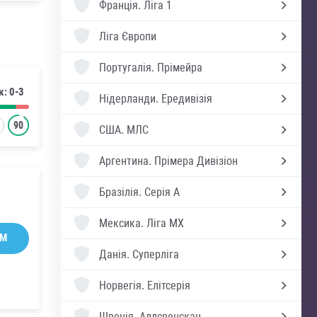
Франція.
Ліга 1
Ліга Європи
Португалія.
Прімейра
к: 0-3
Нідерланди.
Ередивізія
90
США.
МЛС
Аргентина.
Прімера Дивізіон
Бразілія.
Серія А
Мексика.
Ліга MX
AM
Данія.
Суперліга
Норвегія.
Елітсерія
Швеція.
Аллсвенскан