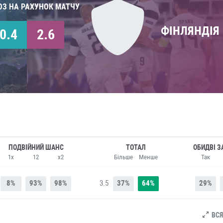
ОЗ НА РАХУНОК МАТЧУ
ФІНЛЯНДІЯ
0.4
2.6
ПОДВІЙНИЙ ШАНС
ТОТАЛ
ОБИДВІ З
1x
12
x2
Більше
Менше
Так
8%
93%
98%
3.5
37%
64%
29%
ВСЯ