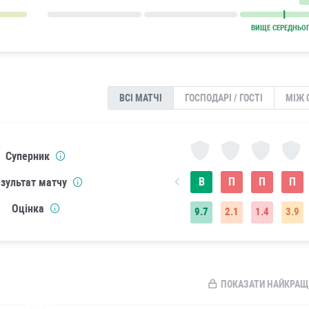
ВИЩЕ СЕРЕДНЬО
ВСІ МАТЧІ
ГОСПОДАРІ / ГОСТІ
МІЖ 
Суперник
В
П
П
П
зультат матчу
Оцінка
9.7
2.1
1.4
3.9
ПОКАЗАТИ НАЙКРАЩ