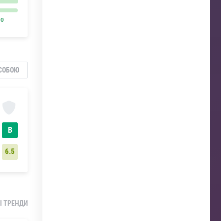
ГО
СОБОЮ
В
6.5
І ТРЕНДИ