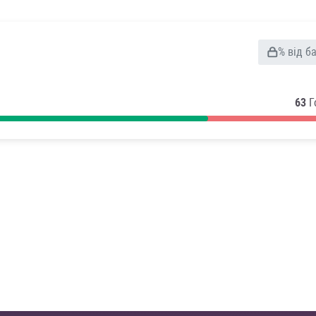
% від б
63
Г