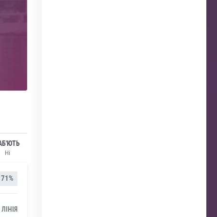
АБ'ЮТЬ
Ні
71%
 ЛІНІЯ