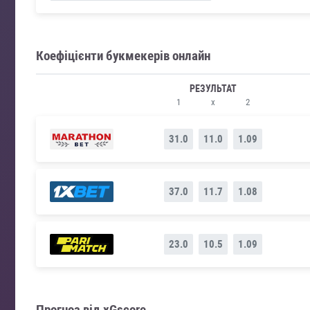
Коефіцієнти букмекерів онлайн
РЕЗУЛЬТАТ
1
x
2
31.0
11.0
1.09
37.0
11.7
1.08
23.0
10.5
1.09
Прогноз від xGscore