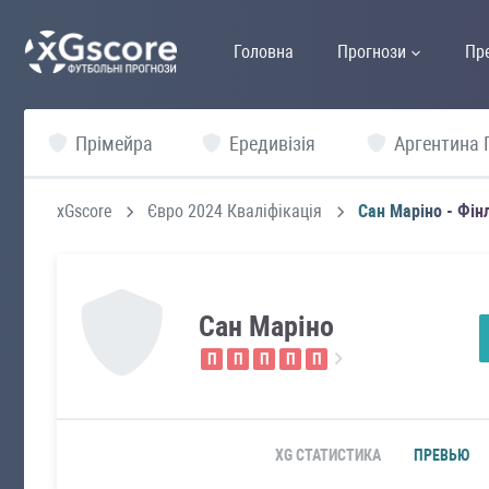
Головна
Прогнози
Пр
Прімейра
Ередивізія
Аргентина 
xGscore
Євро 2024 Кваліфікація
Сан Маріно - Фін
Сан Маріно
П
П
П
П
П
XG СТАТИСТИКА
ПРЕВЬЮ