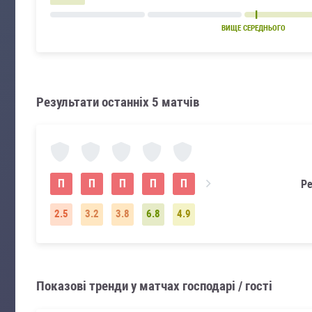
ВИЩЕ СЕРЕДНЬОГО
Результати останніх 5 матчів
П
П
П
П
П
Ре
2.5
3.2
3.8
6.8
4.9
Показові тренди у матчах господарі / гості