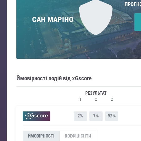
ПРОГН
САН МАРІНО
Ймовірності подій від xGscore
РЕЗУЛЬТАТ
1
x
2
2%
7%
92%
ЙМОВІРНОСТІ
КОЕФІЦІЄНТИ