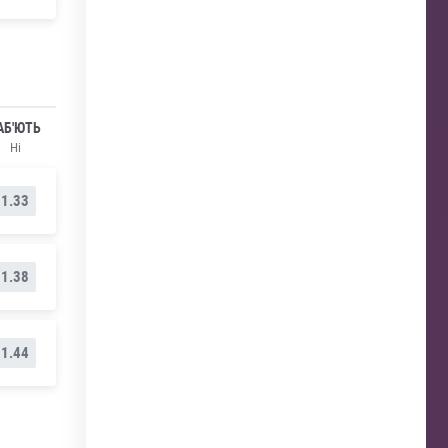
АБ'ЮТЬ
Ні
1.33
1.38
1.44