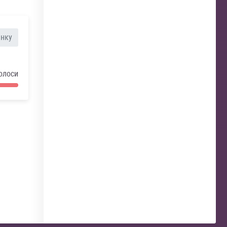
анку
олоси