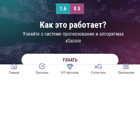
1.6
0.5
Как это работает?
Узнайте о системе прогнозования и алгоритмах
xGscore
УЗНАТЬ
Главная
Прогнозы
VIP прогнозы
Статистика
Приложения
ПРОГНОЗЫ НА ЛИГУ ЕВРОПЫ
XG СТАТИСТИКА ЛИГИ ЕВРОПЫ