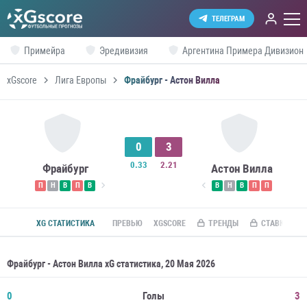
ТЕЛЕГРАМ
Примейра
Эредивизия
Аргентина Примера Дивизион
xGscore
Лига Европы
Фрайбург - Астон Вилла
0
3
0.33
2.21
Фрайбург
Астон Вилла
П
Н
В
П
В
В
Н
В
П
П
XG СТАТИСТИКА
ПРЕВЬЮ
XGSCORE
ТРЕНДЫ
СТАВКИ ПО R
Фрайбург - Астон Вилла xG статистика, 20 Мая 2026
0
Голы
3