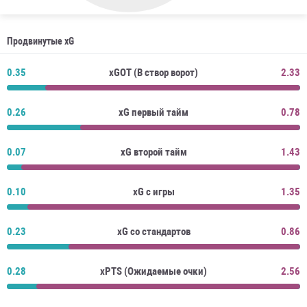
Продвинутые xG
0.35
xGOT (В створ ворот)
2.33
0.26
xG первый тайм
0.78
0.07
xG второй тайм
1.43
0.10
xG с игры
1.35
0.23
xG со стандартов
0.86
0.28
xPTS (Ожидаемые очки)
2.56