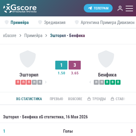
ТЕЛЕГРАМ
Примейра
Эредивизия
Аргентина Примера Дивизион
xGscore
Примейра
Эшторил - Бенфика
1
3
1.50
3.65
Эшторил
Бенфика
П
П
П
Н
Н
Н
Н
В
В
В
XG СТАТИСТИКА
ПРЕВЬЮ
XGSCORE
ТРЕНДЫ
СТАВКИ ПО R
Эшторил - Бенфика xG статистика, 16 Мая 2026
1
Голы
3