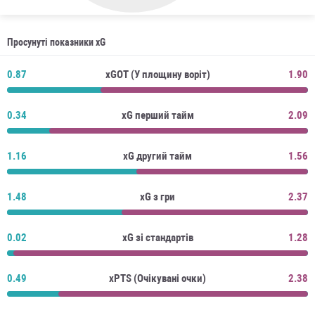
Просунуті показники xG
0.87
xGOT (У площину воріт)
1.90
0.34
xG перший тайм
2.09
1.16
xG другий тайм
1.56
1.48
xG з гри
2.37
0.02
xG зі стандартів
1.28
0.49
xPTS (Очікувані очки)
2.38