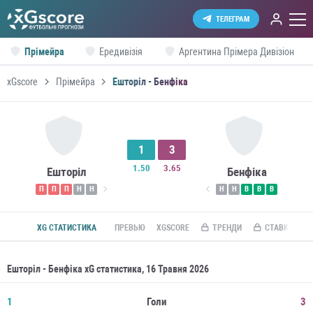
ТЕЛЕГРАМ
Прімейра
Ередивізія
Аргентина Прімера Дивізіон
xGscore
Прімейра
Ешторіл - Бенфіка
1
3
1.50
3.65
Ешторіл
Бенфіка
П
П
П
Н
Н
Н
Н
В
В
В
XG СТАТИСТИКА
ПРЕВЬЮ
XGSCORE
ТРЕНДИ
СТАВКИ ПО R
Ешторіл - Бенфіка xG статистика, 16 Травня 2026
1
Голи
3