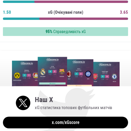
1.50
xG (Очікувані голи)
3.65
95%
Справедливість xG
Наш X
xG статистика топових футбольних матчів
x.com/xGscore