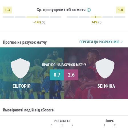
Ср. пропущених xG за матч
1.3
1.0
-14%
+4%
Прогноз на рахунок матчу
ПЕРЕЙТИ ДО РОЗРАХУНКІВ
ПРОГНОЗ НА РАХУНОК МАТЧУ
0.7
2.6
ЕШТОРІЛ
БЕНФІКА
Ймовірності подій від xGscore
РЕЗУЛЬТАТ
ФОРА
1
x
2
1
2