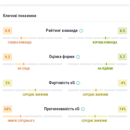
Ключові показники
Рейтинг команди
4.0
6.5
СЛАБКА КОМАНДА
ХОРОША КОМАНДА
Оцінка форми
4.2
5.7
НА СПАДІ
НА ПІДЙОМІ
Фартовість xG
5%
-4%
СЕРЕДНЄ ЗНАЧЕННЯ
СЕРЕДНЄ ЗНАЧЕННЯ
Прогнозованість xG
68%
74%
НИЖЧЕ СЕРЕДНЬОГО
СЕРЕДНЄ ЗНАЧЕННЯ