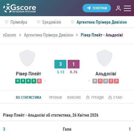
ТЕЛЕГРАМ
Прімейра
Ередивізія
Аргентина Прімера Дивізіон
xGscore
Аргентина Прімера Дивізіон
Рівер Плейт - Альдосіві
3
1
3.13
0.76
Рівер Плейт
Альдосіві
В
В
В
В
П
Н
П
Н
П
П
XG СТАТИСТИКА
ПРЕВЬЮ
XGSCORE
ТРЕНДИ
СТАВКИ ПО R
Рівер Плейт - Альдосіві xG статистика, 26 Квітня 2026
3
Голи
1