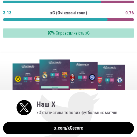
3.13
xG (Очікувані голи)
0.76
97%
Справедливість xG
Наш X
xG статистика топових футбольних матчів
x.com/xGscore