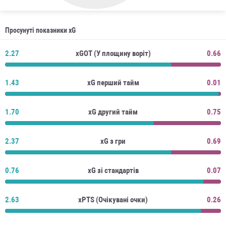
Просунуті показники xG
2.27
xGOT (У площину воріт)
0.66
1.43
xG перший тайм
0.01
1.70
xG другий тайм
0.75
2.37
xG з гри
0.69
0.76
xG зі стандартів
0.07
2.63
xPTS (Очікувані очки)
0.26