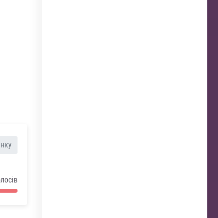
анку
олосів