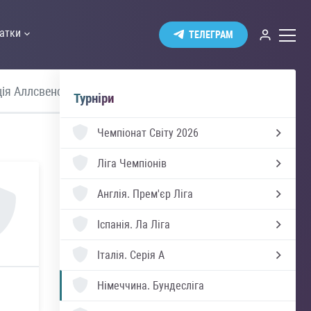
атки
ТЕЛЕГРАМ
ія Аллсвенскан
Прем'єр Ліга
Турніри
Чемпіонат Світу 2026
Ліга Чемпіонів
Англія.
Прем'єр Ліга
Іспанія.
Ла Ліга
Італія.
Серія А
Німеччина.
Бундесліга