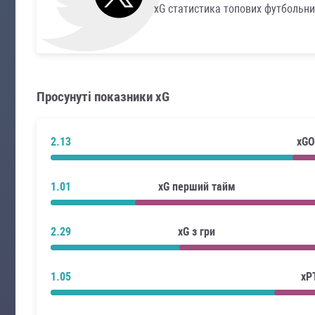
xG статистика топових футбольни
Просунуті показники xG
2.13
xGO
1.01
xG перший тайм
2.29
xG з гри
1.05
xP