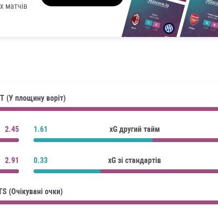
х матчів
T (У площину воріт)
2.45
1.61
xG другий тайм
2.91
0.33
xG зі стандартів
TS (Очікувані очки)