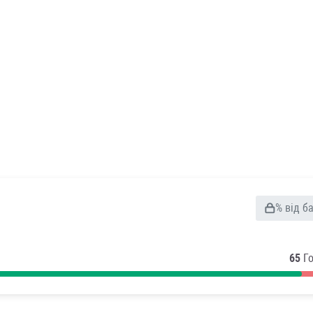
% від б
65
Г