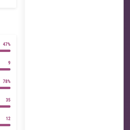
47%
9
78%
35
12