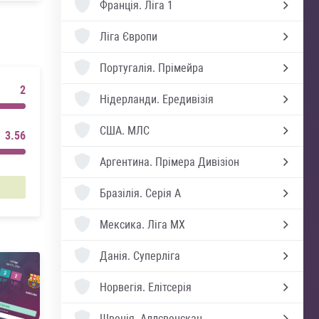
Франція.
Ліга 1
Ліга Європи
Португалія.
Прімейра
2
Нідерланди.
Ередивізія
США.
МЛС
3.56
Аргентина.
Прімера Дивізіон
Бразілія.
Серія А
Мексика.
Ліга MX
Данія.
Суперліга
Норвегія.
Елітсерія
Швеція.
Аллсвенскан