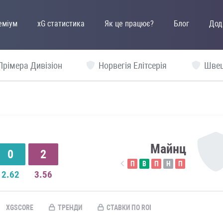
еміум
xG статистика
Як це працює?
Блог
Дод
Прімера Дивізіон
Норвегія Елітсерія
Швец
Майнц
0
2
П
В
П
Н
П
2.62
3.56
XGSCORE
ТРЕНДИ
СТАВКИ ПО ROI