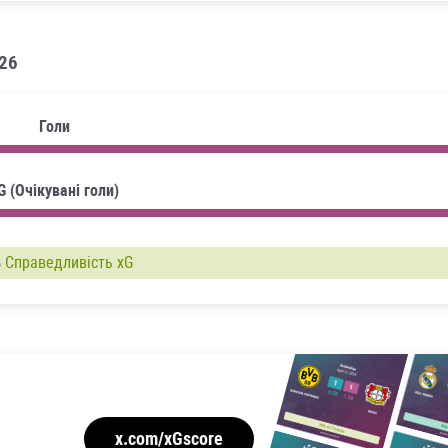
026
Голи
G (Очікувані голи)
%
Справедливість xG
x.com/xGscore