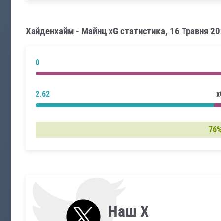
Хайденхайм - Майнц xG статистика, 16 Травня 2
0
2.62
x
76
Наш X