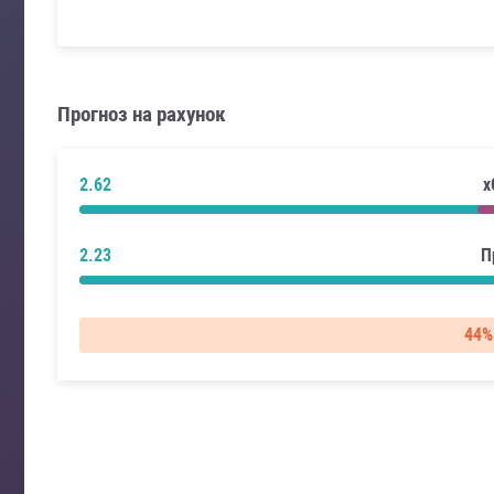
Прогноз на рахунок
2.62
x
2.23
П
44%