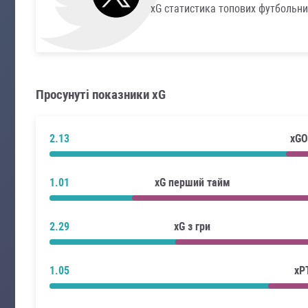
xG статистика топових футбольни
Просунуті показники xG
2.13
xGO
1.01
xG перший тайм
2.29
xG з гри
1.05
xP