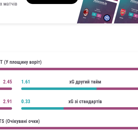
х матчів
T (У площину воріт)
2.45
1.61
xG другий тайм
2.91
0.33
xG зі стандартів
TS (Очікувані очки)