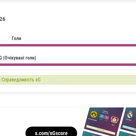
026
Голи
G (Очікувані голи)
%
Справедливість xG
x.com/xGscore