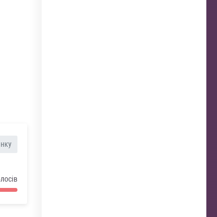
анку
олосів