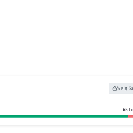
% від б
65
Г