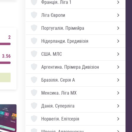
Франція.
Ліга 1
Ліга Європи
Португалія.
Прімейра
2
Нідерланди.
Ередивізія
США.
МЛС
3.56
Аргентина.
Прімера Дивізіон
Бразілія.
Серія А
Мексика.
Ліга MX
Данія.
Суперліга
Норвегія.
Елітсерія
Швеція.
Аллсвенскан