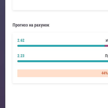
Прогноз на рахунок
2.62
x
2.23
П
44%