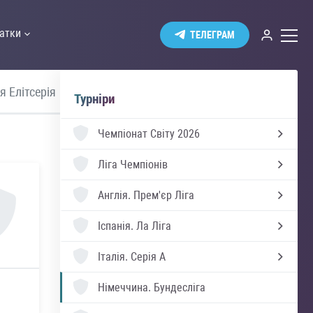
атки
ТЕЛЕГРАМ
я Елітсерія
Швеція Аллсвенскан
Україна 
Турніри
Чемпіонат Світу 2026
Ліга Чемпіонів
Англія.
Прем'єр Ліга
Іспанія.
Ла Ліга
Італія.
Серія А
Німеччина.
Бундесліга