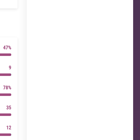
47%
9
78%
35
12