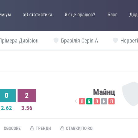
еміум
xG статистика
Як це працює?
Блог
Дод
Прімера Дивізіон
Бразілія Серія А
Норвегі
Майнц
0
2
П
В
П
Н
П
2.62
3.56
XGSCORE
ТРЕНДИ
СТАВКИ ПО ROI