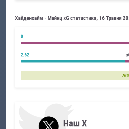
Хайденхайм - Майнц xG статистика, 16 Травня 2
0
2.62
x
76
Наш X