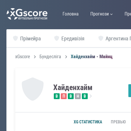
Головна
Прогнози
Пр
Прімейра
Ередивізія
Аргентина 
xGscore
Бундесліга
Хайденхайм - Майнц
Хайденхайм
В
П
В
Н
В
XG СТАТИСТИКА
ПРЕВЬЮ