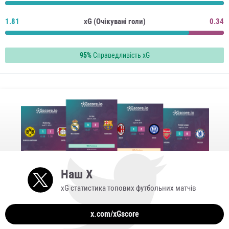
1.81
xG (Очікувані голи)
0.34
95%
Справедливість xG
Наш X
xG статистика топових футбольних матчів
x.com/xGscore