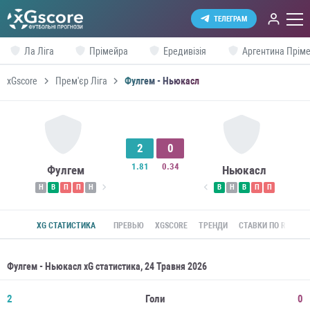
ТЕЛЕГРАМ
Ла Ліга
Прімейра
Ередивізія
Аргентина Пріме
xGscore
Прем'єр Ліга
Фулгем - Ньюкасл
2
0
1.81
0.34
Фулгем
Ньюкасл
Н
В
П
П
Н
В
Н
В
П
П
XG СТАТИСТИКА
ПРЕВЬЮ
XGSCORE
ТРЕНДИ
СТАВКИ ПО ROI
Фулгем - Ньюкасл xG статистика, 24 Травня 2026
2
Голи
0