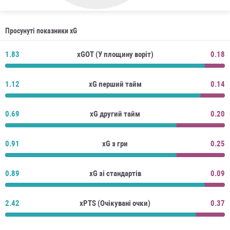
Просунуті показники xG
1.83
xGOT (У площину воріт)
0.18
1.12
xG перший тайм
0.14
0.69
xG другий тайм
0.20
0.91
xG з гри
0.25
0.89
xG зі стандартів
0.09
2.42
xPTS (Очікувані очки)
0.37